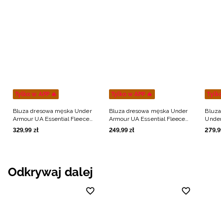
Tylko w APP 🔥
Tylko w APP 🔥
Tylk
Bluza dresowa męska Under
Bluza dresowa męska Under
Bluza
Armour UA Essential Fleece
Armour UA Essential Fleece
Under
Fz Hood - czarna
Crew - czarna
1/4 Z
329
,
99
zł
249
,
99
zł
279
,
9
Odkrywaj dalej