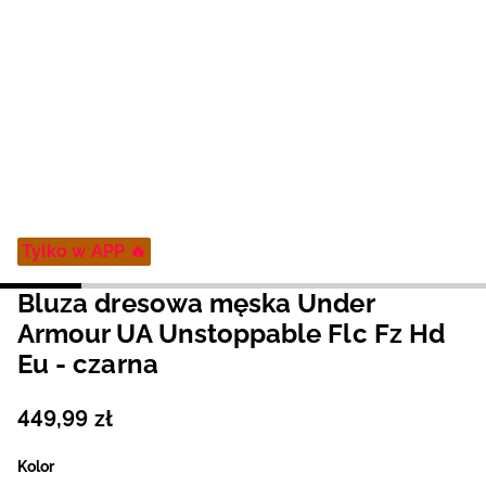
Niemiecki / EUR
Rumuński / RON
Słowacki / EUR
Ukraiński / UAH
Tylko w APP 🔥
Bluza dresowa męska Under
Armour UA Unstoppable Flc Fz Hd
Eu - czarna
449
,
99
zł
Kolor