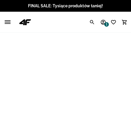
FINAL SALE: Tysiące produktów taniej!
Polski / PLN
1
Angielski / EUR
Angielski / USD
Angielski / GBP
Chorwacki / EUR
Czeski / CZK
Litewski / EUR
Łotewski / EUR