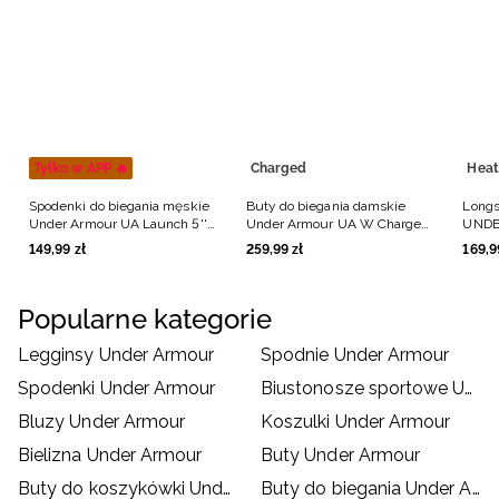
Tylko w APP 🔥
Charged
Heat
Spodenki do biegania męskie
Buty do biegania damskie
Longs
Under Armour UA Launch 5''
Under Armour UA W Charged
UNDE
Shorts - czarne
Surge 4 - białe
Armou
149
,
99
zł
259
,
99
zł
169
,
9
Popularne kategorie
Legginsy Under Armour
Spodnie Under Armour
Spodenki Under Armour
Biustonosze sportowe Under Armour
Bluzy Under Armour
Koszulki Under Armour
Bielizna Under Armour
Buty Under Armour
Buty do koszykówki Under Armour
Buty do biegania Under Armour