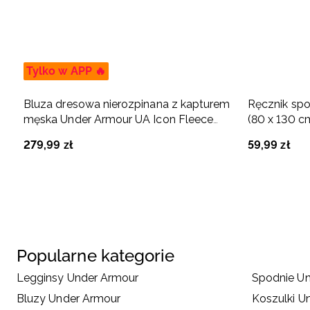
Tylko w APP 🔥
Bluza dresowa nierozpinana z kapturem
Ręcznik sp
męska Under Armour UA Icon Fleece
(80 x 130 c
Hoodie - czarna
279
,
99
zł
59
,
99
zł
Popularne kategorie
Legginsy Under Armour
Spodnie U
Bluzy Under Armour
Koszulki U