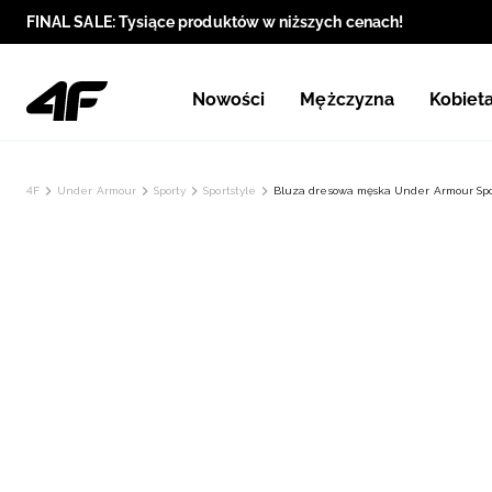
FINAL SALE: Tysiące produktów w niższych cenach!
Nowości
Mężczyzna
Kobiet
4F
Under Armour
Sporty
Sportstyle
Bluza dresowa męska Under Armour Sport