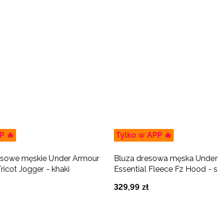
P 🔥
Tylko w APP 🔥
esowe męskie Under Armour
Bluza dresowa męska Under
ricot Jogger - khaki
Essential Fleece Fz Hood - 
329
,
99
zł