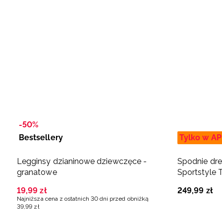
-50%
Bestsellery
Tylko w AP
Legginsy dzianinowe dziewczęce -
Spodnie dr
granatowe
Sportstyle T
19
,
99
zł
249
,
99
zł
Najniższa cena z ostatnich 30 dni przed obniżką
39
,
99
zł