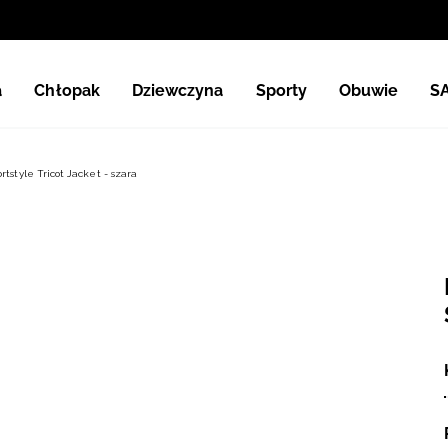
a
Chłopak
Dziewczyna
Sporty
Obuwie
S
style Tricot Jacket - szara