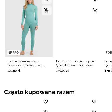
4F PRO
FOB
Bielizna termoaktywna
Bielizna termiczna ocieplana
Bieli
bezszwowa (dół) damska -
(góra) damska - turkusowa
(góra
turkusowa
129
,
99
zł
149
,
99
zł
179
,
Często kupowane razem