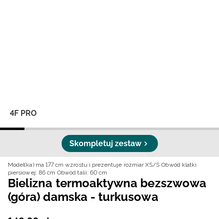
Niemiecki / EUR
Rumuński / RON
Słowacki / EUR
Ukraiński / UAH
4F PRO
Skompletuj zestaw
Model(ka) ma 177 cm wzrostu i prezentuje rozmiar XS/S
Obwód klatki
piersiowej: 86 cm
Obwód talii: 60 cm
Bielizna termoaktywna bezszwowa
(góra) damska - turkusowa