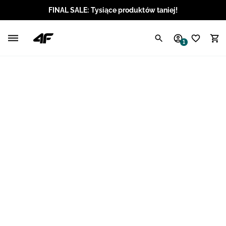
FINAL SALE: Tysiące produktów taniej!
Polski / PLN
1
Angielski / EUR
Angielski / USD
Angielski / GBP
Chorwacki / EUR
Czeski / CZK
Litewski / EUR
Łotewski / EUR