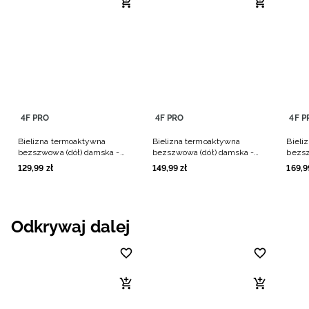
4F PRO
4F PRO
4F P
Bielizna termoaktywna
Bielizna termoaktywna
Bieli
bezszwowa (dół) damska -
bezszwowa (dół) damska -
bezsz
turkusowa
czerwona
czer
129
,
99
zł
149
,
99
zł
169
,
9
Odkrywaj dalej