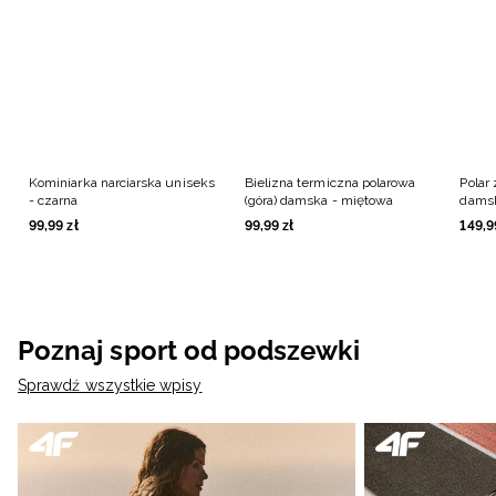
Kominiarka narciarska uniseks
Bielizna termiczna polarowa
Polar 
- czarna
(góra) damska - miętowa
damsk
99
,
99
zł
99
,
99
zł
149
,
9
Poznaj sport od podszewki
Sprawdź wszystkie wpisy