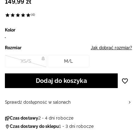
149
,
99
zł
(4)
Kolor
Rozmiar
Jak dobrać rozmiar?
XS/S
M/L
Dodaj do koszyka
Sprawdź dostępność w salonach
Czas dostawy
2 - 4 dni robocze
Czas dostawy do sklepu
1 - 3 dni robocze