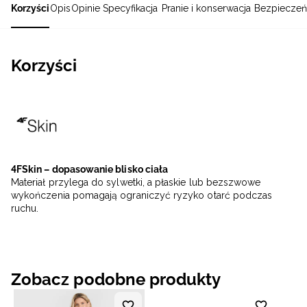
Korzyści
Opis
Opinie
Specyfikacja
Pranie i konserwacja
Bezpieczeń
Korzyści
4FSkin – dopasowanie blisko ciała
Materiał przylega do sylwetki, a płaskie lub bezszwowe
wykończenia pomagają ograniczyć ryzyko otarć podczas
ruchu.
Zobacz podobne produkty