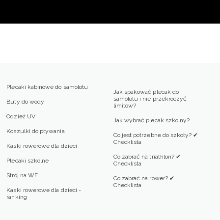
Plecaki kabinowe do samolotu
Jak spakować plecak do
samolotu i nie przekroczyć
Buty do wody
limitów?
Odzież UV
Jak wybrać plecak szkolny?
Koszulki do pływania
Co jest potrzebne do szkoły? ✔
Checklista
Kaski rowerowe dla dzieci
Co zabrać na triathlon? ✔
Plecaki szkolne
Checklista
Strój na WF
Co zabrać na rower? ✔
Checklista
Kaski rowerowe dla dzieci -
ranking