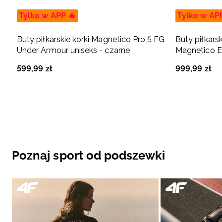
Tylko w APP 🔥
Tylko w AP
Buty piłkarskie korki Magnetico Pro 5 FG
Buty piłkars
Under Armour uniseks - czarne
Magnetico El
599
,
99
zł
999
,
99
zł
Poznaj sport od podszewki