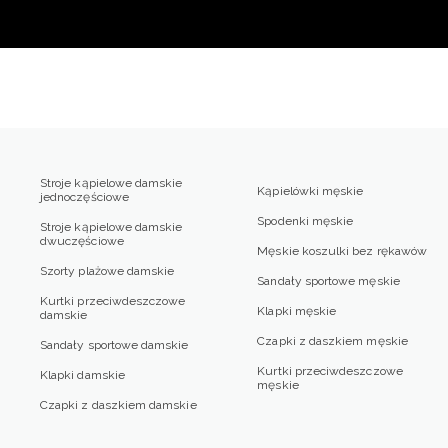
Stroje kąpielowe damskie
Kąpielówki męskie
jednoczęściowe
Spodenki męskie
Stroje kąpielowe damskie
dwuczęściowe
Męskie koszulki bez rękawów
Szorty plażowe damskie
Sandały sportowe męskie
Kurtki przeciwdeszczowe
Klapki męskie
damskie
Czapki z daszkiem męskie
Sandały sportowe damskie
Kurtki przeciwdeszczowe
Klapki damskie
męskie
Czapki z daszkiem damskie