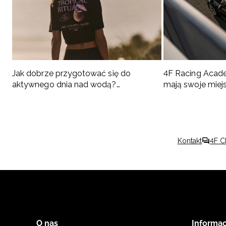
Jak dobrze przygotować się do
4F Racing Acad
aktywnego dnia nad wodą?
mają swoje miej
Podpowiadamy, co spakować
Kontakt
4F C
O nas
Informac