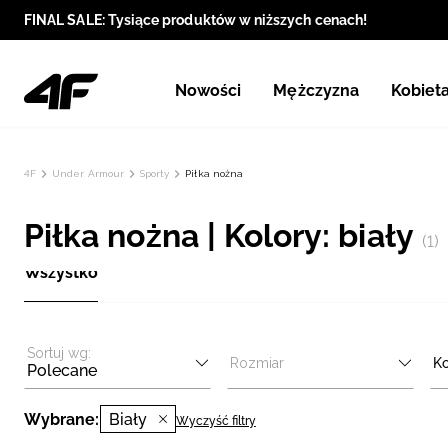
FINAL SALE: Tysiące produktów w niższych cenach!
Nowości
Mężczyzna
Kobiet
4F
Under Armour
Sporty
Piłka nożna
Piłka nożna | Kolory: biały
(1)
Wszystko
Sortuj wg:
Rozmiar
Ko
Polecane
Wybrane:
Biały
Wyczyść filtry