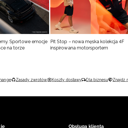
emy. Sportowe emocje
Pit Stop – nowa męska kolekcja 4F
sce na torze
inspirowana motorsportem
hange
Zasady zwrotów
Koszty dostawy
Dla biznesu
Znajdź 
je
Obsługa klienta