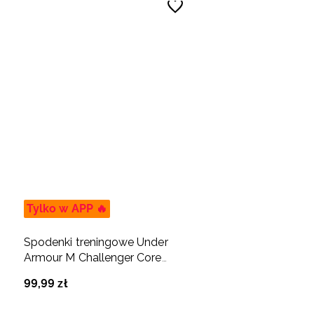
Tylko w APP 🔥
Spodenki treningowe Under
Armour M Challenger Core
Short męskie - białe
99
,
99
zł