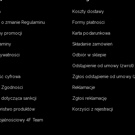
n
Koszty dostawy
a o zmianie Regulaminu
Formy płatności
y promocji
Karta podarunkowa
laminy
Składanie zamówień
rywatności
Odbiór w sklepie
Odstąpienie od umowy (zwrot) -
ść cyfrowa
Zgłoś odstąpienie od umowy (
e Zgodności
Reklamacje
 dotycząca sankcji
Zgłoś reklamację
eństwo produktów
Korzyści z rejestracji
ojalnościowy 4F Team