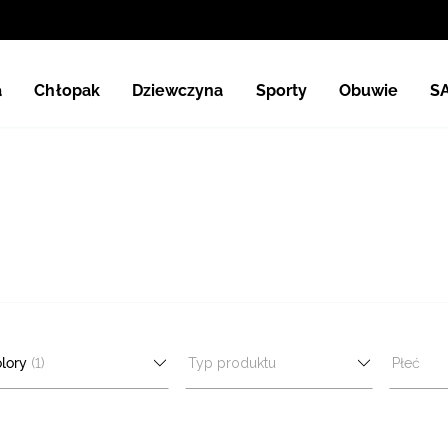
a
Chłopak
Dziewczyna
Sporty
Obuwie
S
lory
(1)
Typ produktu
Płeć