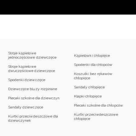
Stroje kąpielowe
Kąpielówki chłopięce
jednoczęściowe dziewczęce
Spodenki dla chłopców
Stroje kąpielowe
dwuczęściowe dziewczęce
Koszulki bez rękawów
chłopięce
Spodenki dziewczęce
Sandały chłopięce
Dziewczęce bluzy rozpinane
Klapki chłopięce
Plecaki szkolne dla dziewczyn
Plecaki szkolne dla chłopców
Sandały dziewczęce
Kurtki przeciwdeszczowe
Kurtki przeciwdeszczowe dla
chłopięce
dziewczynek