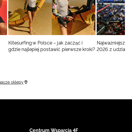
Kitesurfing w Polsce – jak zacząć i
Najważniejsze w
gdzie najlepiej postawić pierwsze kroki?
2026 z udziałem
turnieje
nasze sklepy
Centrum Wsparcia 4F