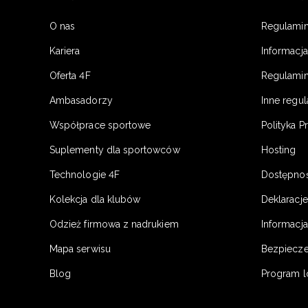
O nas
Regulami
Kariera
Informacj
Oferta 4F
Regulamin
Ambasadorzy
Inne regu
Współprace sportowe
Polityka P
Suplementy dla sportowców
Hosting
Technologie 4F
Dostępno
Kolekcja dla klubów
Deklaracj
Odzież firmowa z nadrukiem
Informacja
Mapa serwisu
Bezpiecz
Blog
Program l