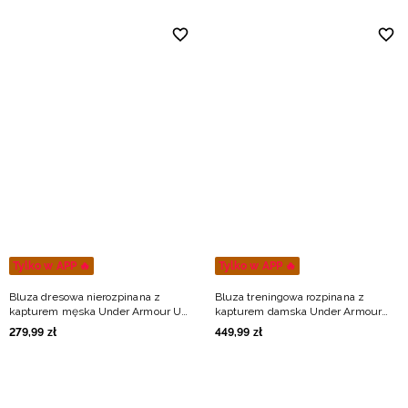
Tylko w APP 🔥
Tylko w APP 🔥
Bluza dresowa nierozpinana z
Bluza treningowa rozpinana z
kapturem męska Under Armour UA
kapturem damska Under Armour
Icon Fleece Hoodie - czarna
Unstoppable Fleece FZ - czarna
279
,
99
zł
449
,
99
zł