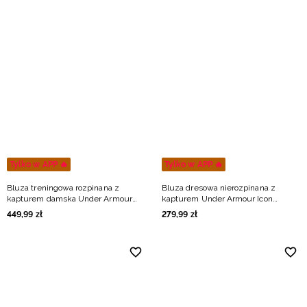
Tylko w APP 🔥
Tylko w APP 🔥
Bluza treningowa rozpinana z
Bluza dresowa nierozpinana z
kapturem damska Under Armour
kapturem Under Armour Icon
Unstoppable Fleece FZ - biała
Fleece Hoodie męska - zielona
449
,
99
zł
279
,
99
zł