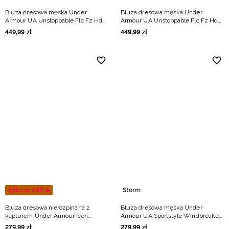
Bluza dresowa męska Under
Bluza dresowa męska Under
Armour UA Unstoppable Flc Fz Hd
Armour UA Unstoppable Flc Fz Hd
Eu - zielona
Eu - szara
449
,
99
zł
449
,
99
zł
Tylko w APP 🔥
Storm
Bluza dresowa nierozpinana z
Bluza dresowa męska Under
kapturem Under Armour Icon
Armour UA Sportstyle Windbreaker
Fleece Hoodie męska - zielona
- czarna
279
,
99
zł
279
,
99
zł