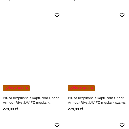
Tylko w APP 🔥
Tylko w APP 🔥
Bluza rozpinana z kapturem Under
Bluza rozpinana z kapturem Under
Armour Rival LW FZ męska -
Armour Rival LW FZ męska - czarna
zielona
279
,
99
zł
279
,
99
zł