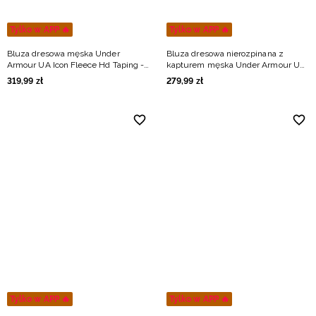
Tylko w APP 🔥
Tylko w APP 🔥
Bluza dresowa męska Under
Bluza dresowa nierozpinana z
Armour UA Icon Fleece Hd Taping -
kapturem męska Under Armour UA
czarna
Icon Fleece Hoodie - szara
319
,
99
zł
279
,
99
zł
Tylko w APP 🔥
Tylko w APP 🔥