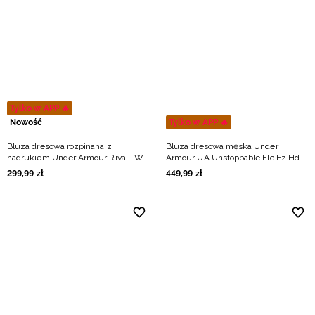
Tylko w APP 🔥
Nowość
Tylko w APP 🔥
Bluza dresowa rozpinana z
Bluza dresowa męska Under
nadrukiem Under Armour Rival LW
Armour UA Unstoppable Flc Fz Hd
Graphic FZ męska - czarna
Eu - czarna
299
,
99
zł
449
,
99
zł