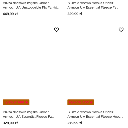
Bluza dresowa męska Under
Bluza dresowa męska Under
Armour UA Unstoppable Flc Fz Hd
Armour UA Essential Fleece Fz
Eu - beżowa
Hood - czarna
449
,
99
zł
329
,
99
zł
Tylko w APP 🔥
Tylko w APP 🔥
Bluza dresowa męska Under
Bluza dresowa męska Under
Armour UA Essential Fleece Fz
Armour UA Essential Fleece Hoodie
Hood - szara
- beżowa
329
,
99
zł
279
,
99
zł