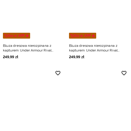
Niemiecki / EUR
Rumuński / RON
Słowacki / EUR
Tylko w APP 🔥
Tylko w APP 🔥
Bluza dresowa nierozpinana z
Bluza dresowa nierozpinana z
Ukraiński / UAH
kapturem Under Armour Rival
kapturem Under Armour Rival
Lightweight męska - niebieska
Lightweight męska - zielona
249
,
99
zł
249
,
99
zł