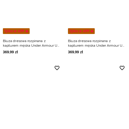
Tylko w APP 🔥
Tylko w APP 🔥
Bluza dresowa rozpinana z
Bluza dresowa rozpinana z
kapturem męska Under Armour UA
kapturem męska Under Armour UA
Icon Fleece FZ Taping - czarna
Icon Fleece FZ Taping - oliwkowa
369
,
99
zł
369
,
99
zł