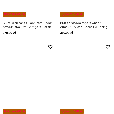
Tylko w APP 🔥
Tylko w APP 🔥
Bluza rozpinana z kapturem Under
Bluza dresowa męska Under
Armour Rival LW FZ męska - szara
Armour UA Icon Fleece Hd Taping -
khaki
279
,
99
zł
319
,
99
zł
Tylko w APP 🔥
Tylko w APP 🔥