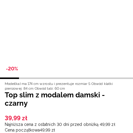
Niemiecki / EUR
Rumuński / RON
Słowacki / EUR
Ukraiński / UAH
-20%
Model(ka) ma 174 cm wzrostu i prezentuje rozmiar S
Obwód klatki
piersiowej: 84 cm
Obwód talii: 60 cm
Top slim z modalem damski -
czarny
39
,
99
zł
Najniższa cena z ostatnich 30 dni przed obniżką
49
,
99
zł
Cena początkowa
49
,
99
zł