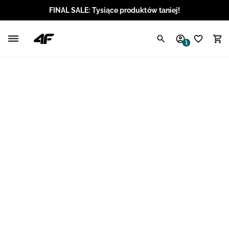
FINAL SALE: Tysiące produktów taniej!
Polski / PLN
1
Angielski / EUR
Angielski / USD
Angielski / GBP
Chorwacki / EUR
Czeski / CZK
Litewski / EUR
Łotewski / EUR