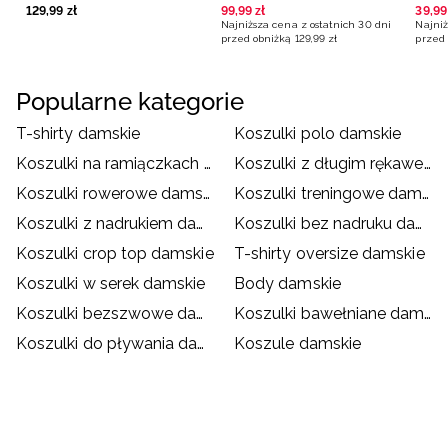
129
,
99
zł
99
,
99
zł
39
,
99
Najniższa cena z ostatnich 30 dni
Najniż
przed obniżką
129
,
99
zł
przed 
Popularne kategorie
T-shirty damskie
Koszulki polo damskie
Koszulki na ramiączkach damskie
Koszulki z długim rękawem damskie
Koszulki rowerowe damskie
Koszulki treningowe damskie
Koszulki z nadrukiem damskie
Koszulki bez nadruku damskie
Koszulki crop top damskie
T-shirty oversize damskie
Koszulki w serek damskie
Body damskie
Koszulki bezszwowe damskie
Koszulki bawełniane damskie
Koszulki do pływania damskie
Koszule damskie