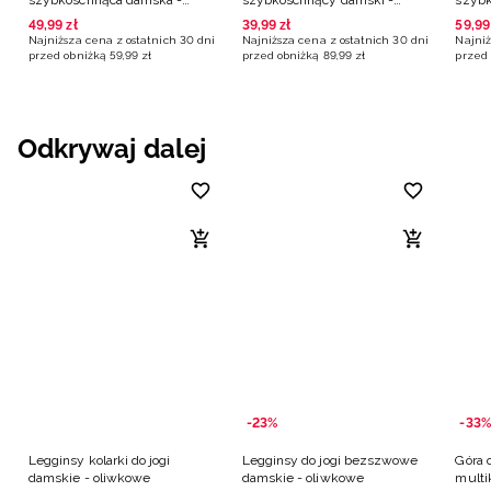
czarna
czarny
czarn
49
,
99
zł
39
,
99
zł
59
,
99
Najniższa cena z ostatnich 30 dni
Najniższa cena z ostatnich 30 dni
Najniż
przed obniżką
59
,
99
zł
przed obniżką
89
,
99
zł
przed 
Odkrywaj dalej
-23%
-33%
Legginsy kolarki do jogi
Legginsy do jogi bezszwowe
Góra 
damskie - oliwkowe
damskie - oliwkowe
multi