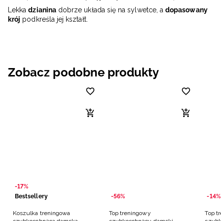
Lekka
dzianina
dobrze układa się na sylwetce, a
dopasowany
krój
podkreśla jej kształt.
Zobacz podobne produkty
-17%
Bestsellery
-56%
-14%
Koszulka treningowa
Top treningowy
Top t
szybkoschnąca damska -
szybkoschnący damski -
szybk