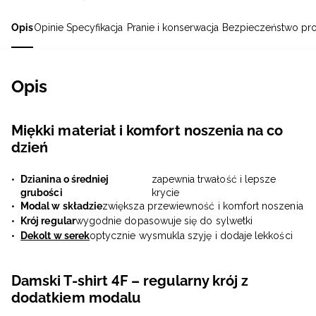
Opis
Opinie
Specyfikacja
Pranie i konserwacja
Bezpieczeństwo pr
Opis
Miękki materiał i komfort noszenia na co
dzień
Dzianina o średniej
zapewnia trwałość i lepsze
grubości
krycie
Modal w składzie
zwiększa przewiewność i komfort noszenia
Krój regular
wygodnie dopasowuje się do sylwetki
Dekolt w serek
optycznie wysmukla szyję i dodaje lekkości
Damski T-shirt 4F – regularny krój z
dodatkiem modalu