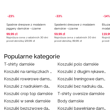
-23%
-33%
-14%
Spodnie dresowe z modalem
Spodenki dresowe z modalem
Bluza
joggery damskie - czarne
damskie - czarne
modal
99
,
99
zł
59
,
99
zł
119
,
9
Najniższa cena z ostatnich 30 dni
Najniższa cena z ostatnich 30 dni
Najniż
przed obniżką
129
,
99
zł
przed obniżką
89
,
99
zł
przed 
Popularne kategorie
T-shirty damskie
Koszulki polo damskie
Koszulki na ramiączkach damskie
Koszulki z długim rękawem damskie
Koszulki rowerowe damskie
Koszulki treningowe damskie
Koszulki z nadrukiem damskie
Koszulki bez nadruku damskie
Koszulki crop top damskie
T-shirty oversize damskie
Koszulki w serek damskie
Body damskie
Koszulki bezszwowe damskie
Koszulki bawełniane damskie