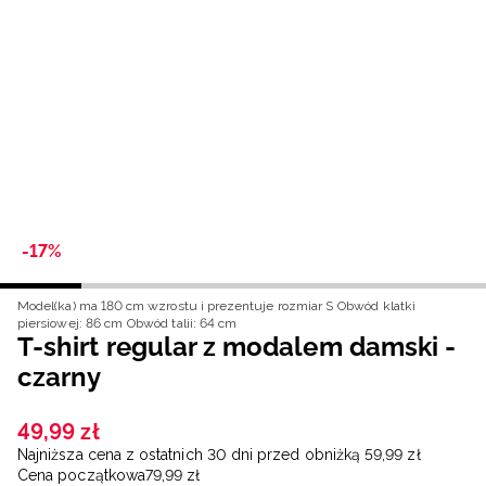
Niemiecki / EUR
Rumuński / RON
Słowacki / EUR
Ukraiński / UAH
-17%
Model(ka) ma 180 cm wzrostu i prezentuje rozmiar S
Obwód klatki
piersiowej: 86 cm
Obwód talii: 64 cm
T-shirt regular z modalem damski -
czarny
49
,
99
zł
Najniższa cena z ostatnich 30 dni przed obniżką
59
,
99
zł
Cena początkowa
79
,
99
zł