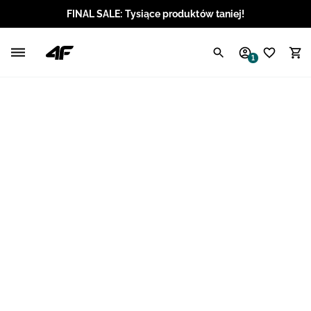
FINAL SALE: Tysiące produktów taniej!
Polski / PLN
1
Angielski / EUR
Angielski / USD
Angielski / GBP
Chorwacki / EUR
Czeski / CZK
Litewski / EUR
Łotewski / EUR