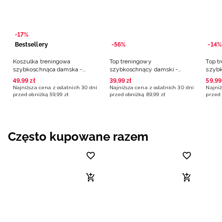
-17%
Bestsellery
-56%
-14%
Koszulka treningowa
Top treningowy
Top t
szybkoschnąca damska -
szybkoschnący damski -
szybk
czarna
czarny
czarn
49
,
99
zł
39
,
99
zł
59
,
99
Najniższa cena z ostatnich 30 dni
Najniższa cena z ostatnich 30 dni
Najniż
przed obniżką
59
,
99
zł
przed obniżką
89
,
99
zł
przed 
Często kupowane razem