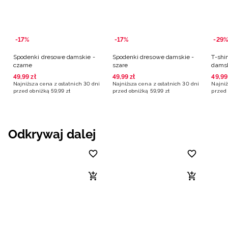
-17%
-17%
-29%
Spodenki dresowe damskie -
Spodenki dresowe damskie -
T-shi
czarne
szare
damsk
49
,
99
zł
49
,
99
zł
49
,
99
Najniższa cena z ostatnich 30 dni
Najniższa cena z ostatnich 30 dni
Najniż
przed obniżką
59
,
99
zł
przed obniżką
59
,
99
zł
przed 
Odkrywaj dalej