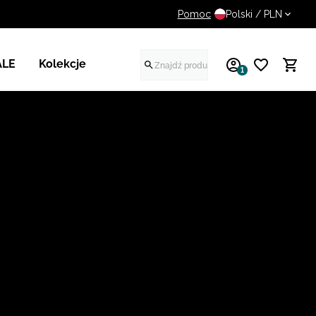
Pomoc
UWAGA NA FAŁSZYWE STR
Polski / PLN
ALE
Kolekcje
1