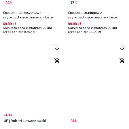
-22%
-17%
Spodenki do koszykówki
Spodenki treningowe
szybkoschnące uniseks - białe
szybkoschnące męskie - białe
69
,
99
zł
99
,
99
zł
Najniższa cena z ostatnich 30 dni
Najniższa cena z ostatnich 30 dni
przed obniżką
89
,
99
zł
przed obniżką
119
,
99
zł
-40%
4F | Robert Lewandowski
-38%