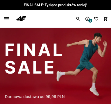
FINAL SALE: Tysiące produktów taniej!
Polski / PLN
1
Angielski / EUR
Angielski / USD
Angielski / GBP
Chorwacki / EUR
Czeski / CZK
Litewski / EUR
Łotewski / EUR