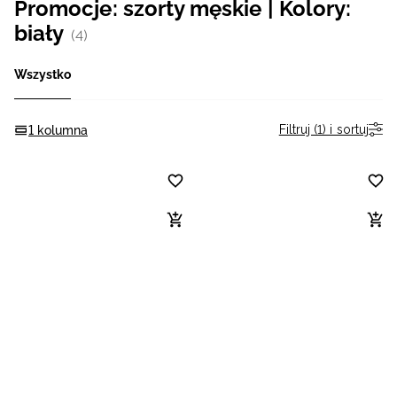
Promocje: szorty męskie | Kolory:
Niemiecki / EUR
biały
(4)
Rumuński / RON
Wszystko
Słowacki / EUR
Filtruj (1) i sortuj
1 kolumna
Ukraiński / UAH