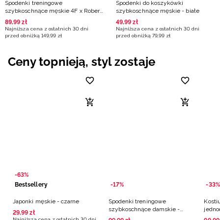
Spodenki treningowe
Spodenki do koszykówki
szybkoschnące męskie 4F x Robert
szybkoschnące męskie - białe
Lewandowski - turkusowe
89
,
99
zł
49
,
99
zł
Najniższa cena z ostatnich 30 dni
Najniższa cena z ostatnich 30 dni
przed obniżką
149
,
99
zł
przed obniżką
79
,
99
zł
Ceny topnieją, styl zostaje
-63%
Bestsellery
-17%
-33%
Japonki męskie - czarne
Spodenki treningowe
Kosti
szybkoschnące damskie -
jedno
29
,
99
zł
czarne
multi
Najniższa cena z ostatnich 30 dni