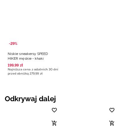
-29%
Niskie sneakersy SPEED
HIKER męskie - khaki
199
,
99
zł
Najniższa cena z ostatnich 30 dni
przed obniżką
279
,
99
zł
Odkrywaj dalej