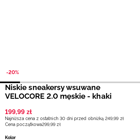
Niemiecki / EUR
Rumuński / RON
Słowacki / EUR
Ukraiński / UAH
-20%
Niskie sneakersy wsuwane
VELOCORE 2.0 męskie - khaki
199
,
99
zł
Najniższa cena z ostatnich 30 dni przed obniżką
249
,
99
zł
Cena początkowa
299
,
99
zł
Kolor