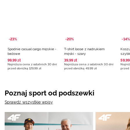
-23%
-20%
-14%
Spodnie casual cargo męskie -
T-shirt loose z nadrukiem
Koszu
beżowe
męski - szary
szybk
zielo
99
,
99
zł
39
,
99
zł
59
,
99
Najniższa cena z ostatnich 30 dni
Najniższa cena z ostatnich 30 dni
Najniż
przed obniżką
129
,
99
zł
przed obniżką
49
,
99
zł
przed 
Poznaj sport od podszewki
Sprawdź wszystkie wpisy