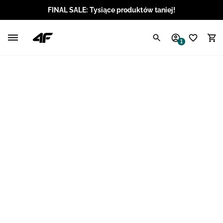
FINAL SALE: Tysiące produktów taniej!
Polski / PLN
1
Angielski / EUR
Angielski / USD
Angielski / GBP
Chorwacki / EUR
Czeski / CZK
Litewski / EUR
Łotewski / EUR