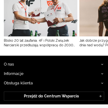
Blisko 20 lat zaufania. 4F i Polski Związek
Jak dobrze przyg
Narciarski przedłużają współpracę do 2030
dnia nad wodą? 
roku
O nas
Informacje
Obsługa klienta
Przejdź do Centrum Wsparcia