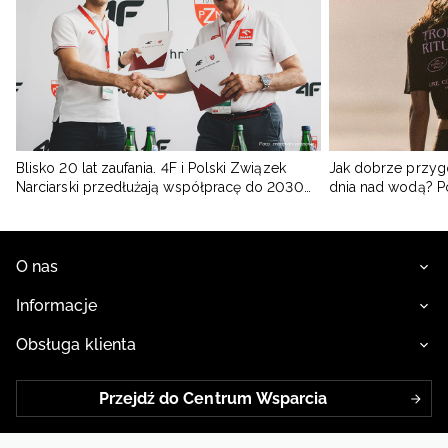
Blisko 20 lat zaufania. 4F i Polski Związek
Jak dobrze przyg
Narciarski przedłużają współpracę do 2030
dnia nad wodą? 
roku
O nas
Informacje
Obsługa klienta
Przejdź do Centrum Wsparcia