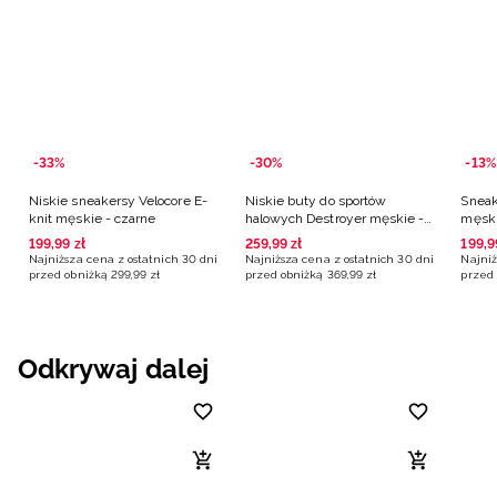
-33%
-30%
-13%
Niskie sneakersy Velocore E-
Niskie buty do sportów
Sneak
knit męskie - czarne
halowych Destroyer męskie -
męski
czarne
199
,
99
zł
259
,
99
zł
199
,
9
Najniższa cena z ostatnich 30 dni
Najniższa cena z ostatnich 30 dni
Najniż
przed obniżką
299
,
99
zł
przed obniżką
369
,
99
zł
przed 
Odkrywaj dalej