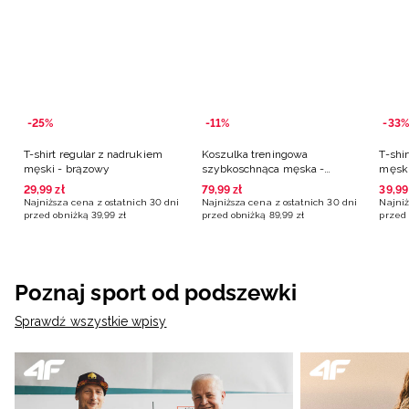
-25%
-11%
-33%
T-shirt regular z nadrukiem
Koszulka treningowa
T-shi
męski - brązowy
szybkoschnąca męska -
męski
granatowa
29
,
99
zł
79
,
99
zł
39
,
99
Najniższa cena z ostatnich 30 dni
Najniższa cena z ostatnich 30 dni
Najniż
przed obniżką
39
,
99
zł
przed obniżką
89
,
99
zł
przed 
Poznaj sport od podszewki
Sprawdź wszystkie wpisy