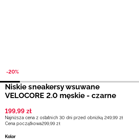
Niemiecki / EUR
Rumuński / RON
Słowacki / EUR
Ukraiński / UAH
-20%
Niskie sneakersy wsuwane
VELOCORE 2.0 męskie - czarne
199
,
99
zł
Najniższa cena z ostatnich 30 dni przed obniżką
249
,
99
zł
Cena początkowa
299
,
99
zł
Kolor