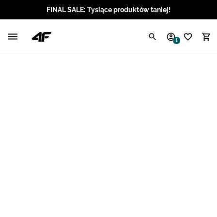
FINAL SALE: Tysiące produktów taniej!
Polski / PLN
1
Angielski / EUR
Angielski / USD
Angielski / GBP
Chorwacki / EUR
Czeski / CZK
Litewski / EUR
Łotewski / EUR