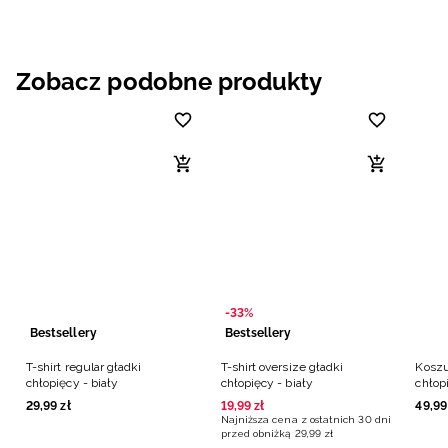
Zobacz podobne produkty
-33%
Bestsellery
Bestsellery
T-shirt regular gładki
T-shirt oversize gładki
Koszu
chłopięcy - biały
chłopięcy - biały
chłopi
29
,
99
zł
19
,
99
zł
49
,
99
Najniższa cena z ostatnich 30 dni
przed obniżką
29
,
99
zł