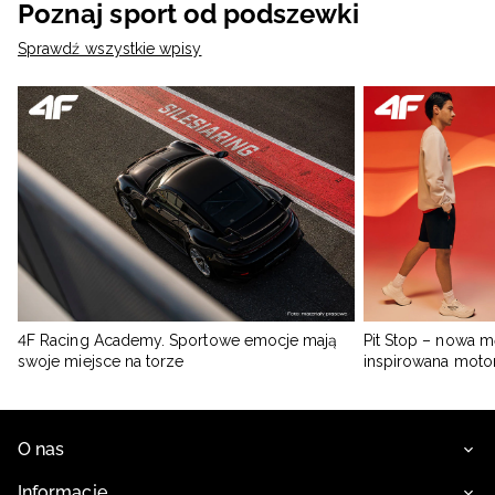
Poznaj sport od podszewki
Sprawdź wszystkie wpisy
4F Racing Academy. Sportowe emocje mają
Pit Stop – nowa m
swoje miejsce na torze
inspirowana moto
O nas
Informacje