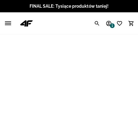
FINAL SALE: Tysiące produktów taniej!
Polski / PLN
1
Angielski / EUR
Angielski / USD
Angielski / GBP
Chorwacki / EUR
Czeski / CZK
Litewski / EUR
Łotewski / EUR