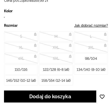
Cena początkowa
169
,
99
zł
Kolor
Rozmiar
Jak dobrać rozmiar?
S
M
L
XL
XXL
3XL
4XL
5XL
98/104
110/116
122/128 (6-8 lat)
134/140 (8-10 lat)
146/152 (10-12 lat)
158/164 (12-14 lat)
Dodaj do koszyka