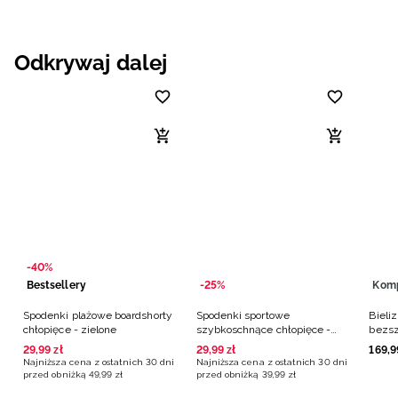
Odkrywaj dalej
-40%
Bestsellery
-25%
Kom
Spodenki plażowe boardshorty
Spodenki sportowe
Bieli
chłopięce - zielone
szybkoschnące chłopięce -
bezsz
czerwone
- cza
29
,
99
zł
29
,
99
zł
169
,
9
Najniższa cena z ostatnich 30 dni
Najniższa cena z ostatnich 30 dni
przed obniżką
49
,
99
zł
przed obniżką
39
,
99
zł