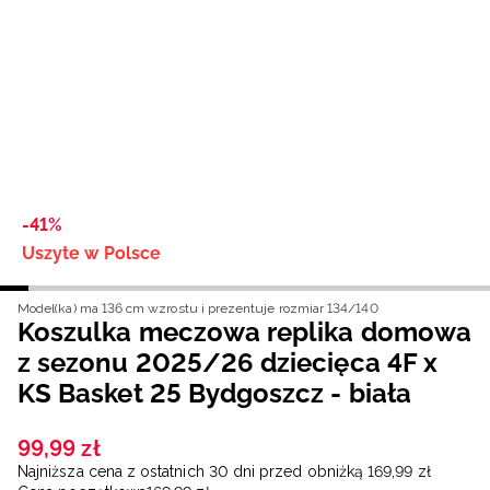
Niemiecki / EUR
Rumuński / RON
Słowacki / EUR
Ukraiński / UAH
-41%
Uszyte w Polsce
Model(ka) ma 136 cm wzrostu i prezentuje rozmiar 134/140
Koszulka meczowa replika domowa
z sezonu 2025/26 dziecięca 4F x
KS Basket 25 Bydgoszcz - biała
99
,
99
zł
Najniższa cena z ostatnich 30 dni przed obniżką
169
,
99
zł