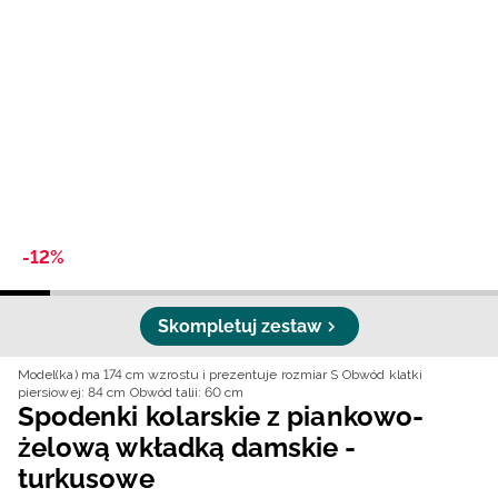
Niemiecki / EUR
Rumuński / RON
Słowacki / EUR
Ukraiński / UAH
-12%
Skompletuj zestaw
Model(ka) ma 174 cm wzrostu i prezentuje rozmiar S
Obwód klatki
piersiowej: 84 cm
Obwód talii: 60 cm
Spodenki kolarskie z piankowo-
żelową wkładką damskie -
turkusowe