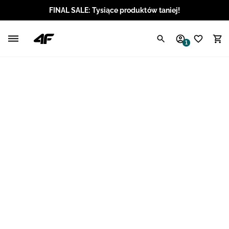
FINAL SALE: Tysiące produktów taniej!
Polski / PLN
1
Angielski / EUR
Angielski / USD
Angielski / GBP
Chorwacki / EUR
Czeski / CZK
Litewski / EUR
Łotewski / EUR