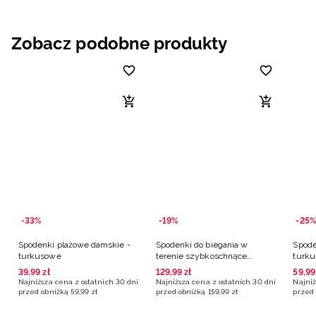
Zobacz podobne produkty
-33%
-19%
-25%
Spodenki plażowe damskie -
Spodenki do biegania w
Spode
turkusowe
terenie szybkoschnące
turk
damskie - turkusowe
39
,
99
zł
129
,
99
zł
59
,
99
Najniższa cena z ostatnich 30 dni
Najniższa cena z ostatnich 30 dni
Najniż
przed obniżką
59
,
99
zł
przed obniżką
159
,
99
zł
przed 