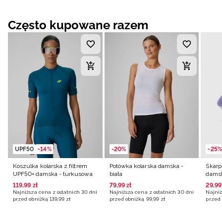
Często kupowane razem
UPF50
-14%
-20%
-25%
Koszulka kolarska z filtrem
Potówka kolarska damska -
Skarp
UPF50+ damska - turkusowa
biała
damsk
119
,
99
zł
79
,
99
zł
29
,
99
Najniższa cena z ostatnich 30 dni
Najniższa cena z ostatnich 30 dni
Najniż
przed obniżką
139
,
99
zł
przed obniżką
99
,
99
zł
przed 