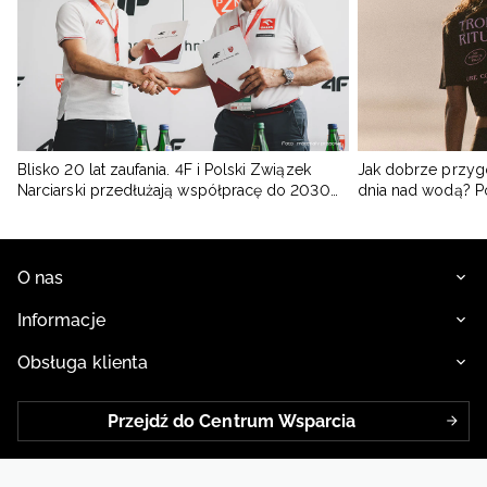
Blisko 20 lat zaufania. 4F i Polski Związek
Jak dobrze przyg
Narciarski przedłużają współpracę do 2030
dnia nad wodą? 
roku
O nas
Informacje
Obsługa klienta
Przejdź do Centrum Wsparcia