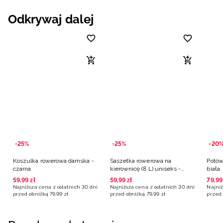
Odkrywaj dalej
-25%
-25%
-20
Koszulka rowerowa damska -
Saszetka rowerowa na
Potów
czarna
kierownicę (8 L) uniseks -
biała
czarna
59
,
99
zł
59
,
99
zł
79
,
99
Najniższa cena z ostatnich 30 dni
Najniższa cena z ostatnich 30 dni
Najniż
przed obniżką
79
,
99
zł
przed obniżką
79
,
99
zł
przed 