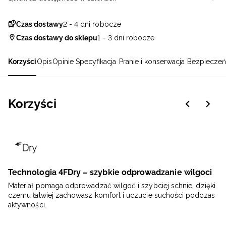
Czas dostawy
2 - 4 dni robocze
Czas dostawy do sklepu
1 - 3 dni robocze
Korzyści
Opis
Opinie
Specyfikacja
Pranie i konserwacja
Bezpieczeń
Korzyści
Technologia 4FDry – szybkie odprowadzanie wilgoci
Materiał pomaga odprowadzać wilgoć i szybciej schnie, dzięki
czemu łatwiej zachowasz komfort i uczucie suchości podczas
aktywności.