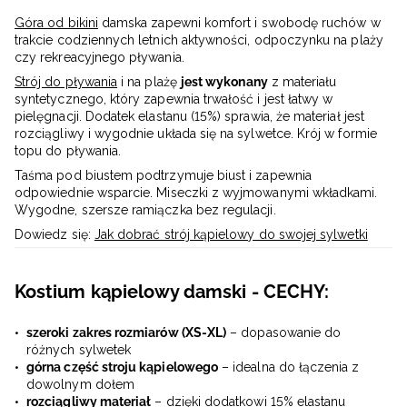
Góra od bikini
damska zapewni komfort i swobodę ruchów w
trakcie codziennych letnich aktywności, odpoczynku na plaży
czy rekreacyjnego pływania.
Strój do pływania
i na plażę
jest wykonany
z materiału
syntetycznego, który zapewnia trwałość i jest łatwy w
pielęgnacji. Dodatek elastanu (15%) sprawia, że materiał jest
rozciągliwy i wygodnie układa się na sylwetce. Krój w formie
topu do pływania.
Taśma pod biustem podtrzymuje biust i zapewnia
odpowiednie wsparcie. Miseczki z wyjmowanymi wkładkami.
Wygodne, szersze ramiączka bez regulacji.
Dowiedz się:
Jak dobrać strój kąpielowy do swojej sylwetki
Kostium kąpielowy damski - CECHY:
szeroki zakres rozmiarów (XS-XL)
– dopasowanie do
różnych sylwetek
górna część stroju kąpielowego
– idealna do łączenia z
dowolnym dołem
rozciągliwy materiał
– dzięki dodatkowi 15% elastanu