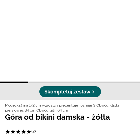
Niemiecki / EUR
Rumuński / RON
Słowacki / EUR
Ukraiński / UAH
Skompletuj zestaw
Model(ka) ma 172 cm wzrostu i prezentuje rozmiar S
Obwód klatki
piersiowej: 84 cm
Obwód talii: 64 cm
Góra od bikini damska - żółta
(2)