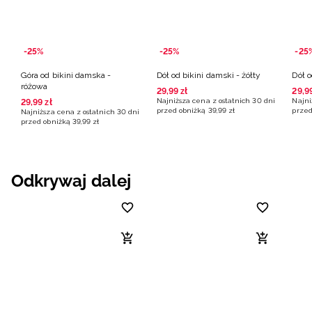
-25%
-25%
-25
Góra od bikini damska -
Dół od bikini damski - żółty
Dół o
różowa
29
,
99
zł
29
,
9
Najniższa cena z ostatnich 30 dni
Najni
29
,
99
zł
przed obniżką
39
,
99
zł
przed
Najniższa cena z ostatnich 30 dni
przed obniżką
39
,
99
zł
Odkrywaj dalej