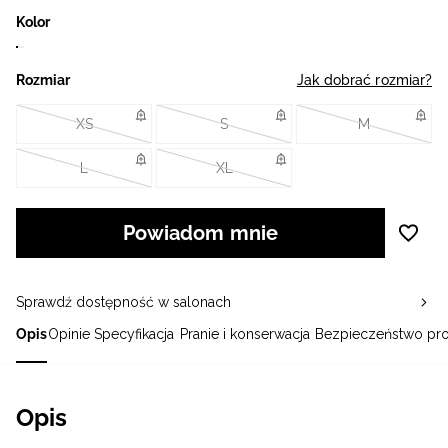
Kolor
Rozmiar
Jak dobrać rozmiar?
XS
S
M
L
XL
Powiadom mnie
Sprawdź dostępność w salonach
Opis
Opinie
Specyfikacja
Pranie i konserwacja
Bezpieczeństwo pr
Opis