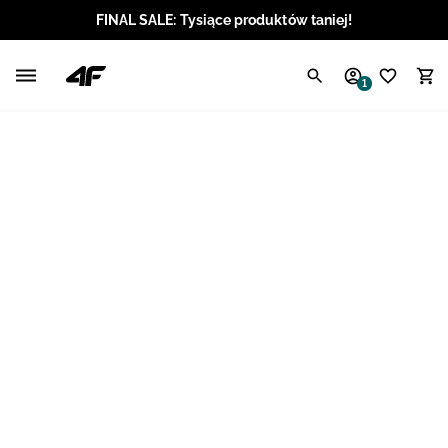
FINAL SALE: Tysiące produktów taniej!
Polski / PLN
1
Angielski / EUR
Angielski / USD
Angielski / GBP
Chorwacki / EUR
Czeski / CZK
Litewski / EUR
Łotewski / EUR