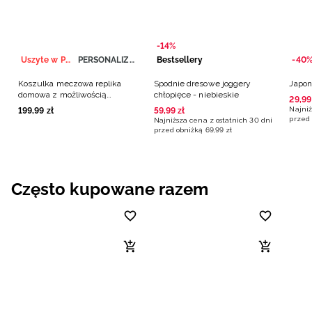
-14%
Uszyte w Polsce
PERSONALIZACJA
Bestsellery
-40
Koszulka meczowa replika
Spodnie dresowe joggery
Japon
domowa z możliwością
chłopięce - niebieskie
29
,
99
personalizacji męska 4F x
Najniż
199
,
99
zł
59
,
99
zł
Polska Siatkówka - biała
przed 
Najniższa cena z ostatnich 30 dni
przed obniżką
69
,
99
zł
Często kupowane razem