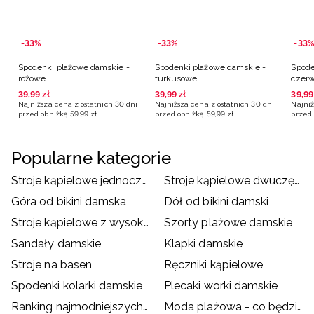
-33%
-33%
-33%
Spodenki plażowe damskie -
Spodenki plażowe damskie -
Spode
różowe
turkusowe
czer
39
,
99
zł
39
,
99
zł
39
,
99
Najniższa cena z ostatnich 30 dni
Najniższa cena z ostatnich 30 dni
Najniż
przed obniżką
59
,
99
zł
przed obniżką
59
,
99
zł
przed 
Popularne kategorie
Stroje kąpielowe jednoczęściowe damskie
Stroje kąpielowe dwuczęściowe damskie
Góra od bikini damska
Dół od bikini damski
Stroje kąpielowe z wysokim stanem
Szorty plażowe damskie
Sandały damskie
Klapki damskie
Stroje na basen
Ręczniki kąpielowe
Spodenki kolarki damskie
Plecaki worki damskie
Ranking najmodniejszych strojów kąpielowych
Moda plażowa - co będzie hitem wakacji?