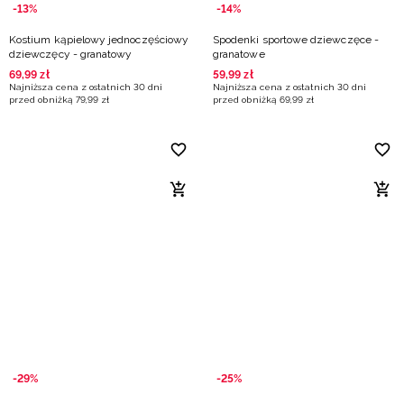
-13%
-14%
Kostium kąpielowy jednoczęściowy
Spodenki sportowe dziewczęce -
dziewczęcy - granatowy
granatowe
69
,
99
zł
59
,
99
zł
Najniższa cena z ostatnich 30 dni
Najniższa cena z ostatnich 30 dni
przed obniżką
79
,
99
zł
przed obniżką
69
,
99
zł
-29%
-25%