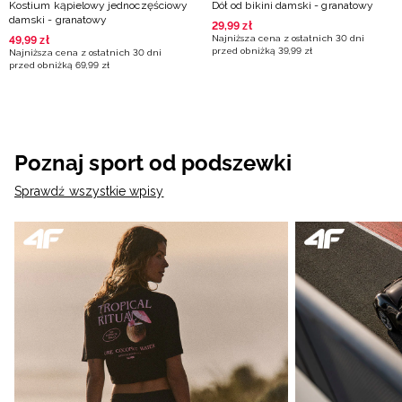
Kostium kąpielowy jednoczęściowy
Dół od bikini damski - granatowy
damski - granatowy
29
,
99
zł
Najniższa cena z ostatnich 30 dni
49
,
99
zł
przed obniżką
39
,
99
zł
Najniższa cena z ostatnich 30 dni
przed obniżką
69
,
99
zł
Poznaj sport od podszewki
Sprawdź wszystkie wpisy