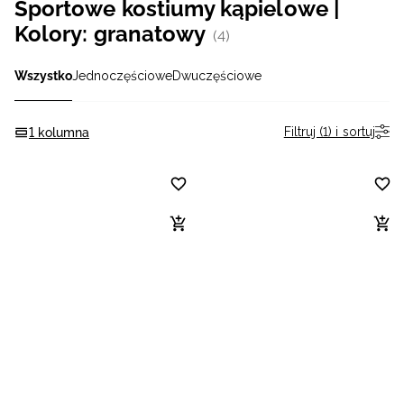
Sportowe kostiumy kąpielowe |
Niemiecki / EUR
Kolory: granatowy
(4)
Rumuński / RON
Wszystko
Jednoczęściowe
Dwuczęściowe
Słowacki / EUR
Filtruj (1) i sortuj
1 kolumna
Ukraiński / UAH