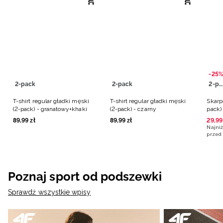
-25%
2-pack
2-pack
2-pack
T-shirt regular gładki męski
T-shirt regular gładki męski
Skarp
(2-pack) - granatowy+khaki
(2-pack) - czarny
pack)
Lewan
89
,
99
zł
89
,
99
zł
29
,
99
Najniż
przed 
Poznaj sport od podszewki
Sprawdź wszystkie wpisy