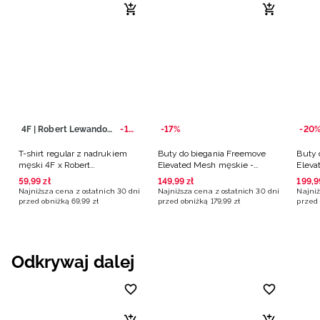
4F | Robert Lewandowski
-14%
-17%
-20
T-shirt regular z nadrukiem
Buty do biegania Freemove
Buty 
męski 4F x Robert
Elevated Mesh męskie -
Eleva
Lewandowski - biały
multikolor
multi
59
,
99
zł
149
,
99
zł
199
,
9
Najniższa cena z ostatnich 30 dni
Najniższa cena z ostatnich 30 dni
Najniż
przed obniżką
69
,
99
zł
przed obniżką
179
,
99
zł
przed 
Odkrywaj dalej