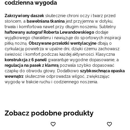
codzienna wygoda
Zakrzywiony daszek
skutecznie chroni oczy i twarz przed
słońcem, a
bawełniana tkanina
jest przyjemna w dotyku,
trwała i komfortowa nawet przy długim noszeniu. Subtelny
haftowany autograf Roberta Lewandowskiego
dodaje
wyjątkowego charakteru i nawiązuje do sportowych inspiracji
piłką nożną.
Obszywane przelotki wentylacyjne
dbają o
cyrkulację powietrza w upalne dni, dzięki czemu zachowasz
świeżość i komfort podczas każdej aktywności. Klasyczna
konstrukcja z 6 paneli
gwarantuje wygodne dopasowanie, a
regulacja na pasek z klamrą
pozwala szybko dopasować
czapkę do obwodu głowy. Dodatkowo
szybkoschnąca opaska
wewnątrz
skutecznie odprowadza wilgoć, zwiększając
wygodę w trakcie ruchu i codziennego noszenia.
Zobacz podobne produkty