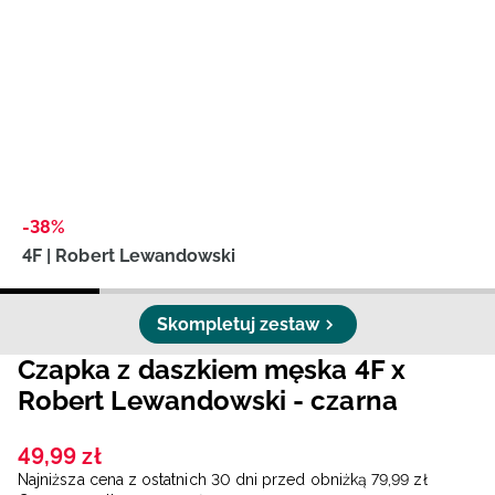
Niemiecki / EUR
Rumuński / RON
Słowacki / EUR
Ukraiński / UAH
-38%
4F | Robert Lewandowski
Skompletuj zestaw
Czapka z daszkiem męska 4F x
Robert Lewandowski - czarna
49
,
99
zł
Najniższa cena z ostatnich 30 dni przed obniżką
79
,
99
zł