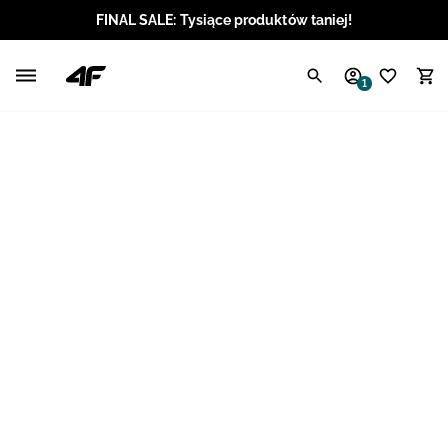
FINAL SALE: Tysiące produktów taniej!
Polski / PLN
1
Angielski / EUR
Angielski / USD
Angielski / GBP
Chorwacki / EUR
Czeski / CZK
Litewski / EUR
Łotewski / EUR