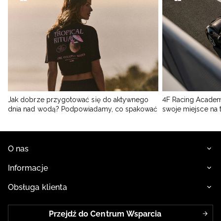
Jak dobrze przygotować się do aktywnego
4F Racing Academ
dnia nad wodą? Podpowiadamy, co spakować
swoje miejsce na 
O nas
Informacje
Obsługa klienta
Przejdź do Centrum Wsparcia