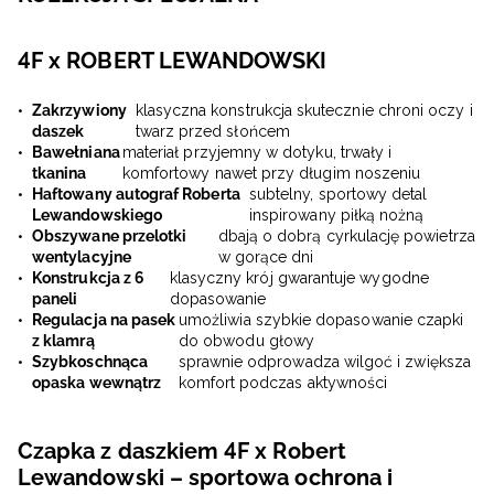
4F x ROBERT LEWANDOWSKI
Zakrzywiony
klasyczna konstrukcja skutecznie chroni oczy i
daszek
twarz przed słońcem
Bawełniana
materiał przyjemny w dotyku, trwały i
tkanina
komfortowy nawet przy długim noszeniu
Haftowany autograf Roberta
subtelny, sportowy detal
Lewandowskiego
inspirowany piłką nożną
Obszywane przelotki
dbają o dobrą cyrkulację powietrza
wentylacyjne
w gorące dni
Konstrukcja z 6
klasyczny krój gwarantuje wygodne
paneli
dopasowanie
Regulacja na pasek
umożliwia szybkie dopasowanie czapki
z klamrą
do obwodu głowy
Szybkoschnąca
sprawnie odprowadza wilgoć i zwiększa
opaska wewnątrz
komfort podczas aktywności
Czapka z daszkiem 4F x Robert
Lewandowski – sportowa ochrona i