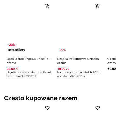
-20%
Bestsellery
-29%
Opaska trekkingowa uniseks -
Czapka trekkingowa uniseks -
Czapk
czarna
czarna
czarn
39
,
99
zł
49
,
99
zł
69
,
99
Najniższa cena z ostatnich 30 dni
Najniższa cena z ostatnich 30 dni
przed obniżką
49
,
99
zł
przed obniżką
69
,
99
zł
Często kupowane razem