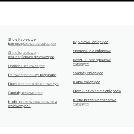
Stroje kąpielowe
Kąpielówki chłopięce
jednoczęściowe dziewczęce
Spodenki dla chłopców
Stroje kąpielowe
dwuczęściowe dziewczęce
Koszulki bez rękawów
chłopięce
Spodenki dziewczęce
Sandały chłopięce
Dziewczęce bluzy rozpinane
Klapki chłopięce
Plecaki szkolne dla dziewczyn
Plecaki szkolne dla chłopców
Sandały dziewczęce
Kurtki przeciwdeszczowe
Kurtki przeciwdeszczowe dla
chłopięce
dziewczynek