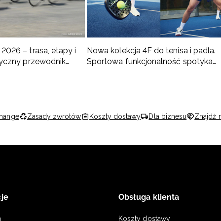
2026 – trasa, etapy i
Nowa kolekcja 4F do tenisa i padla.
ktyczny przewodnik
Sportowa funkcjonalność spotyka
nowoczesny styl
hange
Zasady zwrotów
Koszty dostawy
Dla biznesu
Znajdź 
je
Obsługa klienta
n
Koszty dostawy