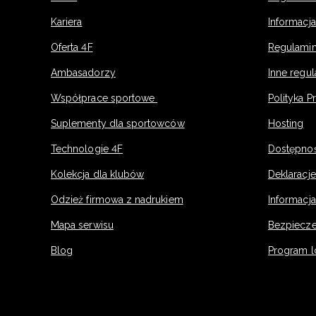
Kariera
Informacj
Oferta 4F
Regulamin
Ambasadorzy
Inne regu
Współprace sportowe
Polityka P
Suplementy dla sportowców
Hosting
Technologie 4F
Dostępno
Kolekcja dla klubów
Deklaracj
Odzież firmowa z nadrukiem
Informacja
Mapa serwisu
Bezpiecz
Blog
Program l