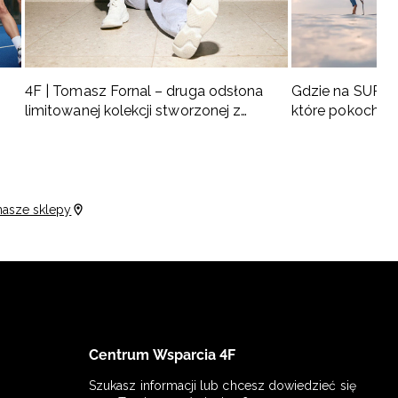
4F | Tomasz Fornal – druga odsłona
Gdzie na SUP w 
limitowanej kolekcji stworzonej z
które pokochas
naszym ambasadorem
nasze sklepy
Centrum Wsparcia 4F
Szukasz informacji lub chcesz dowiedzieć się