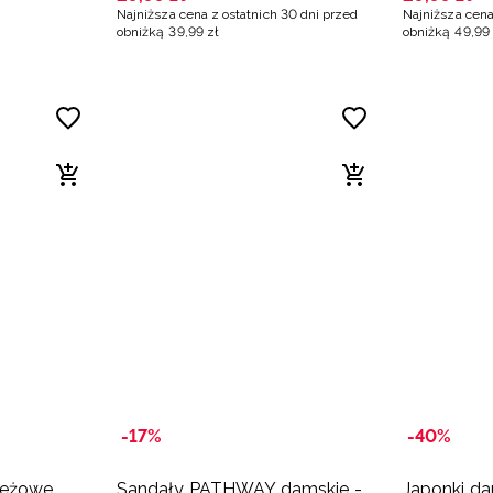
Najniższa cena z ostatnich 30 dni przed
Najniższa cena
obniżką
39
,
99
zł
obniżką
49
,
99
-17%
-40%
beżowe
Sandały PATHWAY damskie -
Japonki da