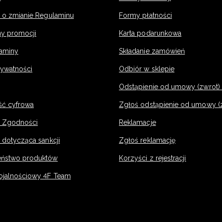
a o zmianie Regulaminu
Formy płatności
y promocji
Karta podarunkowa
laminy
Składanie zamówień
rywatności
Odbiór w sklepie
Odstąpienie od umowy (zwrot) -
ść cyfrowa
Zgłoś odstąpienie od umowy (
e Zgodności
Reklamacje
 dotycząca sankcji
Zgłoś reklamację
eństwo produktów
Korzyści z rejestracji
ojalnościowy 4F Team