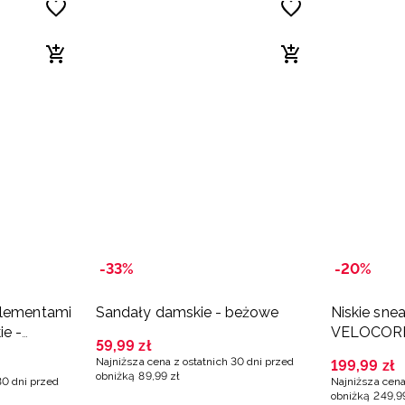
-33%
-20%
elementami
Sandały damskie - beżowe
Niskie sne
e -
VELOCORE 
59
,
99
zł
beżowe
Najniższa cena z ostatnich 30 dni przed
199
,
99
zł
obniżką
89
,
99
zł
30 dni przed
Najniższa cena
obniżką
249
,
9