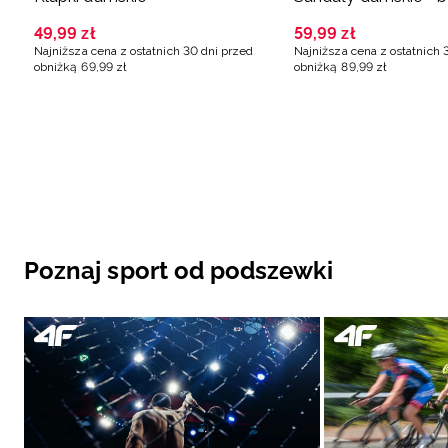
49
,
99
zł
59
,
99
zł
Najniższa cena z ostatnich 30 dni przed
Najniższa cena z ostatnich 
obniżką
69
,
99
zł
obniżką
89
,
99
zł
Poznaj sport od podszewki