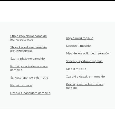
Stroje kąpielowe damskie
Kąpielówki męskie
jednoczęściowe
Spodenki męskie
Stroje kąpielowe damskie
dwuczęściowe
Męskie koszulki bez rękawów
Szorty plażowe damskie
Sandały sportowe męskie
Kurtki przeciwdeszczowe
Klapki męskie
damskie
Czapki z daszkiem męskie
Sandały sportowe damskie
Kurtki przeciwdeszczowe
Klapki damskie
męskie
Czapki z daszkiem damskie