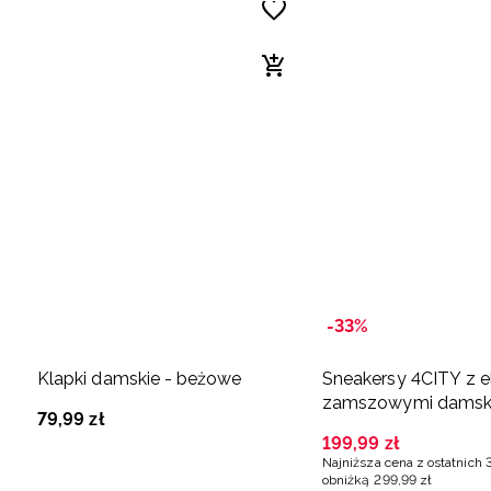
-33%
Klapki damskie - beżowe
Sneakersy 4CITY z 
zamszowymi damski
79
,
99
zł
beżowe
199
,
99
zł
Najniższa cena z ostatnich 
obniżką
299
,
99
zł