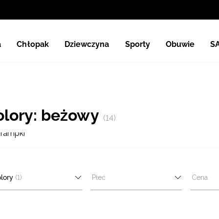
a
Chłopak
Dziewczyna
Sporty
Obuwie
S
Kolory: beżowy
(14)
rampki
lory
(1)
Płeć
Cena