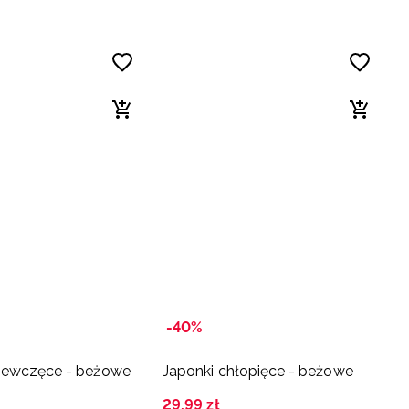
-40%
ziewczęce - beżowe
Japonki chłopięce - beżowe
29
,
99
zł