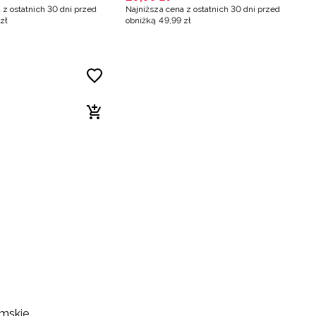
 z ostatnich 30 dni przed
Najniższa cena z ostatnich 30 dni przed
zł
obniżką
49
,
99
zł
mskie