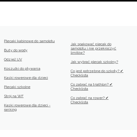
Plecaki kabinowe do samolotu
Jak spakować plecak do
samolotu i nie przekroczyć
Buty do wody
limitów?
Odzież UV
Jak wybrać plecak szkolny?
Koszulki do pływania
Co jest potrzebne do szkoły? ✔
Checklista
Kaski rowerowe dla dzieci
Co zabrać na triathlon? ✔
Plecaki szkolne
Checklista
Strój na WF
Co zabrać na rower? ✔
Checklista
Kaski rowerowe dla dzieci -
ranking