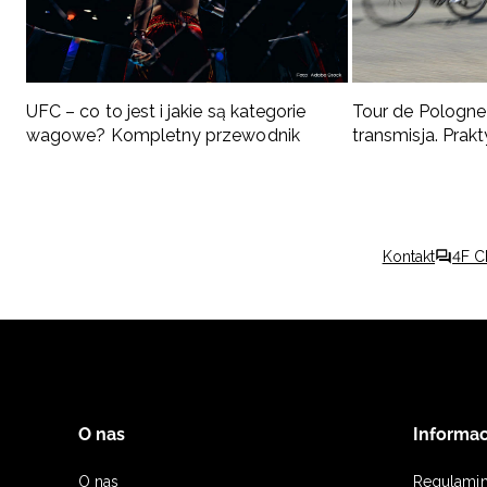
UFC – co to jest i jakie są kategorie
Tour de Pologne 
wagowe? Kompletny przewodnik
transmisja. Pra
kibica
Kontakt
4F C
O nas
Informac
O nas
Regulami