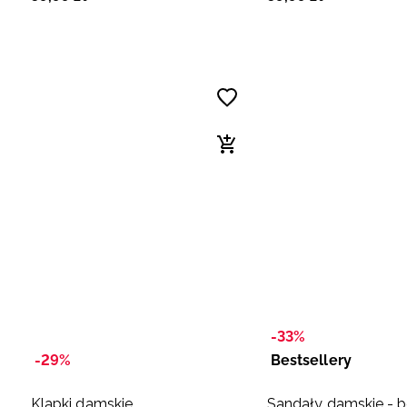
-33%
-29%
Bestsellery
Klapki damskie
Sandały damskie - 