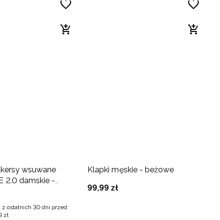
akersy wsuwane
Klapki męskie - beżowe
2.0 damskie -
99
,
99
zł
 z ostatnich 30 dni przed
9
zł