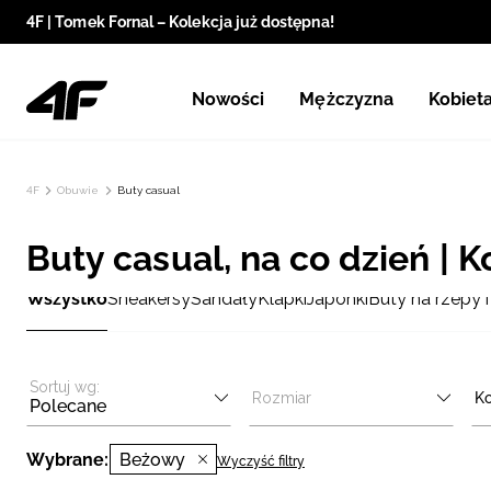
4F | Tomek Fornal – Kolekcja już dostępna!
Nowości
Mężczyzna
Kobiet
4F
Obuwie
Buty casual
Buty casual, na co dzień | 
Wszystko
Sneakersy
Sandały
Klapki
Japonki
Buty na rzepy
T
Sortuj wg:
Rozmiar
Ko
Polecane
Wybrane:
Beżowy
Wyczyść filtry