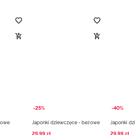
-25%
-40%
eżowe
Japonki dziewczęce - beżowe
Japonki d
29
,
99
zł
29
,
99
zł