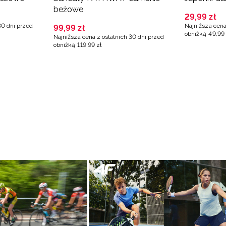
beżowe
29
,
99
zł
30 dni przed
Najniższa cena
99
,
99
zł
obniżką
49
,
99
Najniższa cena z ostatnich 30 dni przed
obniżką
119
,
99
zł