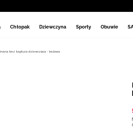
a
Chłopak
Dziewczyna
Sporty
Obuwie
S
inana bez kaptura dziewczęca - beżowa