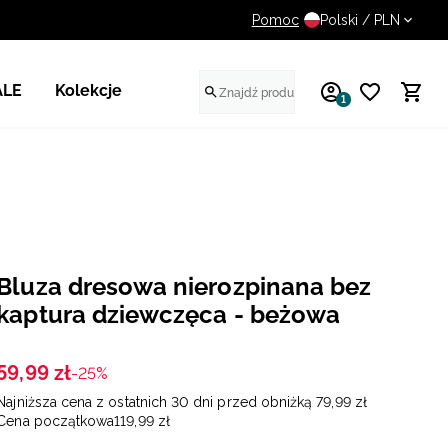
Pomoc
UWAGA NA FAŁSZYWE STR
Polski / PLN
ALE
Kolekcje
1
Bluza dresowa nierozpinana bez
kaptura dziewczęca - beżowa
59
,
99
zł
-25%
Najniższa cena z ostatnich 30 dni przed obniżką
79
,
99
zł
Cena początkowa
119
,
99
zł