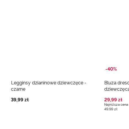
-40%
Legginsy dzianinowe dziewczęce -
Bluza dres
czarne
dziewczęc
39
,
99
zł
29
,
99
zł
Najniższa cena 
49
,
99
zł