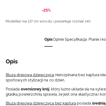
-25%
Model(ka) ma 137 cm wzrostu i prezentuje rozmiar 140
Opis
Opinie
Specyfikacja
Pranie i k
Opis
Bluza dresowa dziewczęca
nierozpinana bez kaptura ide
sportowych stylizacji na co dzień.
Posiada
oversizowy krój
, który luźno układa się na sylw
gładką powierzchnią sprawia, że jest ona elastyczna i k
Bluza dresowa dziewczęca bez kaptura
posiada
średnią