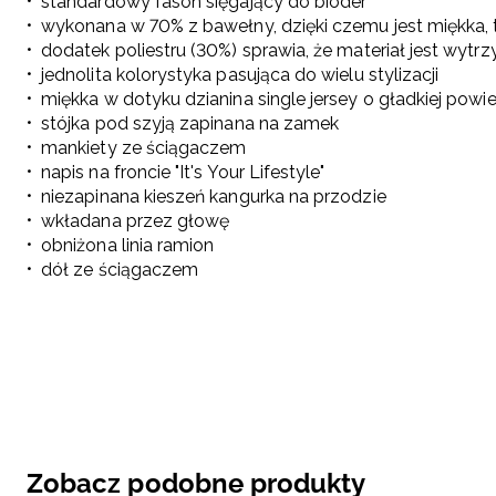
standardowy fason sięgający do bioder
wykonana w 70% z bawełny, dzięki czemu jest miękka, 
dodatek poliestru (30%) sprawia, że materiał jest wyt
jednolita kolorystyka pasująca do wielu stylizacji
miękka w dotyku dzianina single jersey o gładkiej powi
stójka pod szyją zapinana na zamek
mankiety ze ściągaczem
napis na froncie "It's Your Lifestyle"
niezapinana kieszeń kangurka na przodzie
wkładana przez głowę
obniżona linia ramion
dół ze ściągaczem
Zobacz podobne produkty