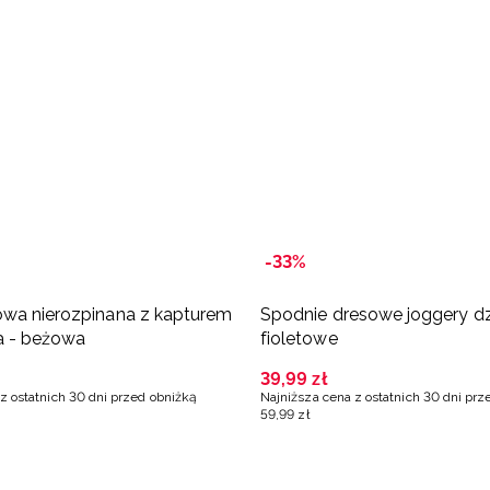
-33%
owa nierozpinana z kapturem
Spodnie dresowe joggery d
a - beżowa
fioletowe
39
,
99
zł
z ostatnich 30 dni przed obniżką
Najniższa cena z ostatnich 30 dni prz
59
,
99
zł