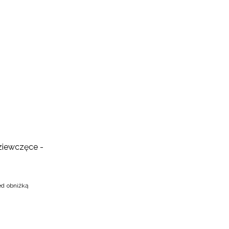
ziewczęce -
ed obniżką