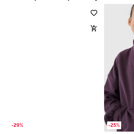
-29%
-25%