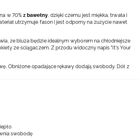
ana w 70%
z bawełny
, dzięki czemu jest miękka, trwała i
teriał utrzymuje fason i jest odporny na zużycie nawet
wia, że bluza będzie idealnym wyborem na chłodniejsze
kiety ze ściągaczem. Z przodu widoczny napis "It's Your
owę. Obniżone opadające rękawy dodają swobody. Dół z
iepło
pewnia swobodę