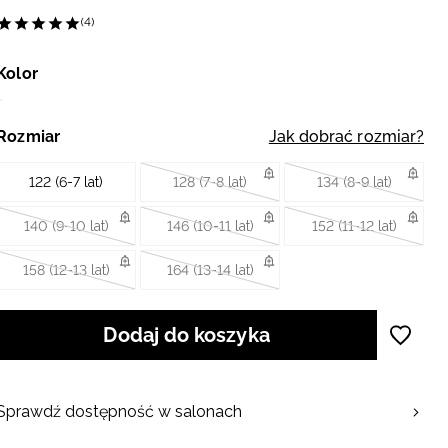
(4)
Kolor
Rozmiar
Jak dobrać rozmiar?
122 (6-7 lat)
128 (7-8 lat)
134 (8-9 lat)
140 (9-10 lat)
146 (10-11 lat)
152 (11-12 lat)
158 (12-13 lat)
164 (13-14 lat)
Dodaj do koszyka
Sprawdź dostępność w salonach