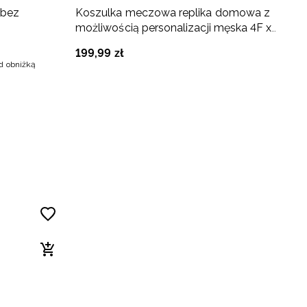
 bez
Koszulka meczowa replika domowa z
J
możliwością personalizacji męska 4F x
2
Polska Siatkówka - biała
Na
199
,
99
zł
4
ed obniżką