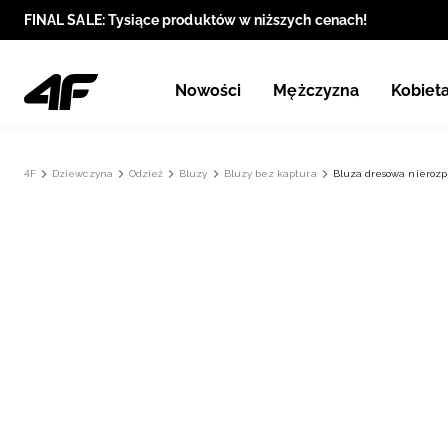
FINAL SALE: Tysiące produktów w niższych cenach!
Nowości
Mężczyzna
Kobiet
4F
Dziewczyna
Odzież
Bluzy
Bluzy bez kaptura
Bluza dresowa nierozp