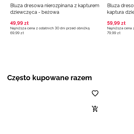
Bluza dresowa nierozpinana z kapturem
Bluza dreso
dziewczęca - beżowa
kaptura dzi
49
,
99
zł
59
,
99
zł
Najniższa cena z ostatnich 30 dni przed obniżką
Najniższa cena 
69
,
99
zł
79
,
99
zł
Często kupowane razem