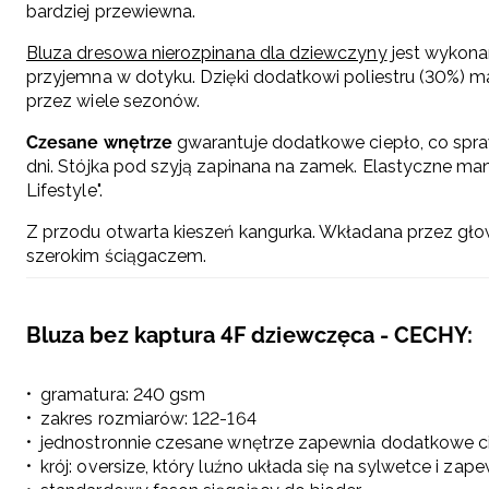
bardziej przewiewna.
Bluza dresowa nierozpinana dla dziewczyny
jest wykon
przyjemna w dotyku. Dzięki dodatkowi poliestru (30%) ma
przez wiele sezonów.
Czesane wnętrze
gwarantuje dodatkowe ciepło, co spra
dni. Stójka pod szyją zapinana na zamek. Elastyczne man
Lifestyle".
Z przodu otwarta kieszeń kangurka. Wkładana przez gł
szerokim ściągaczem.
Bluza bez kaptura 4F dziewczęca - CECHY:
gramatura: 240 gsm
zakres rozmiarów: 122-164
jednostronnie czesane wnętrze zapewnia dodatkowe c
krój: oversize, który luźno układa się na sylwetce i za