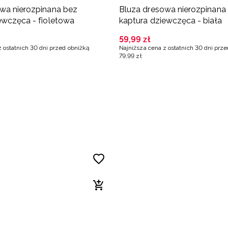
wa nierozpinana bez
Bluza dresowa nierozpinana
ewczęca - fioletowa
kaptura dziewczęca - biała
59
,
99
zł
z ostatnich 30 dni przed obniżką
Najniższa cena z ostatnich 30 dni prz
79
,
99
zł