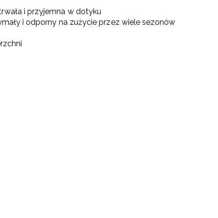
trwała i przyjemna w dotyku
rzymały i odporny na zużycie przez wiele sezonów
erzchni