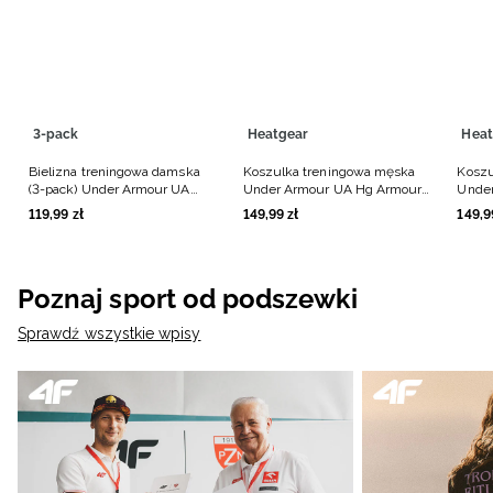
3-pack
Heatgear
Heat
Bielizna treningowa damska
Koszulka treningowa męska
Koszu
(3-pack) Under Armour UA
Under Armour UA Hg Armour
Under
Pure Stretch NS Hip - czarna
Comp Ss - czarna
Comp 
119
,
99
zł
149
,
99
zł
149
,
9
Poznaj sport od podszewki
Sprawdź wszystkie wpisy