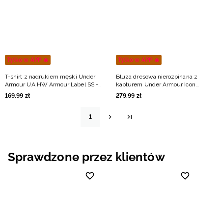
Tylko w APP 🔥
Tylko w APP 🔥
T-shirt z nadrukiem męski Under
Bluza dresowa nierozpinana z
Armour UA HW Armour Label SS -
kapturem Under Armour Icon
zielony
Fleece Hoodie męska - zielona
169
,
99
zł
279
,
99
zł
1
Sprawdzone przez klientów