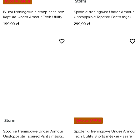
Tylko w APP 🔥
Storm
Bluza treningowa nierozpinana bez
Spodnie treningowe Under Armour
kaptura Under Armour Tech Utility
Unstoppable Tapered Pants męskie
1/4 Zip męska - granatowa
- szare
199
,
99
zł
299
,
99
zł
Storm
Tylko w APP 🔥
Spodnie treningowe Under Armour
Spodenki treningowe Under Armour
Unstoppable Tapered Pants męskie
Tech Utility Shorts męskie - szare