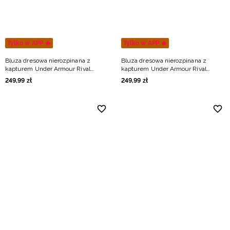
Tylko w APP 🔥
Tylko w APP 🔥
Bluza dresowa nierozpinana z
Bluza dresowa nierozpinana z
kapturem Under Armour Rival
kapturem Under Armour Rival
Lightweight męska - niebieska
Lightweight męska - zielona
249
,
99
zł
249
,
99
zł