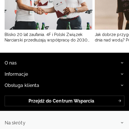
Blisko 20 lat zaufania. 4F i Polski Związek
Jak dobrze przyg
Narciarski przedłużają współpracę do 2030
dnia nad wodą? 
roku
O nas
Informacje
Obsługa klienta
Przejdź do Centrum Wsparcia
Na skróty