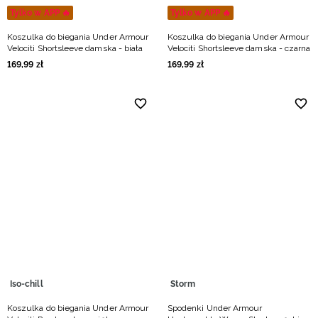
Tylko w APP 🔥
Tylko w APP 🔥
Koszulka do biegania Under Armour
Koszulka do biegania Under Armour
Velociti Shortsleeve damska - biała
Velociti Shortsleeve damska - czarna
169
,
99
zł
169
,
99
zł
Iso-chill
Storm
Koszulka do biegania Under Armour
Spodenki Under Armour