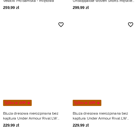
Velociti Pro damska - miętowa
Unstoppable Woven Shorts męskie -
czarne
259
,
99
zł
299
,
99
zł
Tylko w APP 🔥
Tylko w APP 🔥
Bluza dresowa nierozpinana bez
Bluza dresowa nierozpinana bez
kaptura Under Armour Rival LW
kaptura Under Armour Rival LW
Crew męska - zielona
Crew męska - czarna
229
,
99
zł
229
,
99
zł