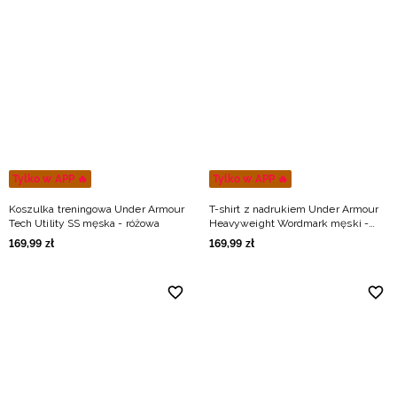
Tylko w APP 🔥
Tylko w APP 🔥
Koszulka treningowa Under Armour
T-shirt z nadrukiem Under Armour
Tech Utility SS męska - różowa
Heavyweight Wordmark męski -
szary
169
,
99
zł
169
,
99
zł