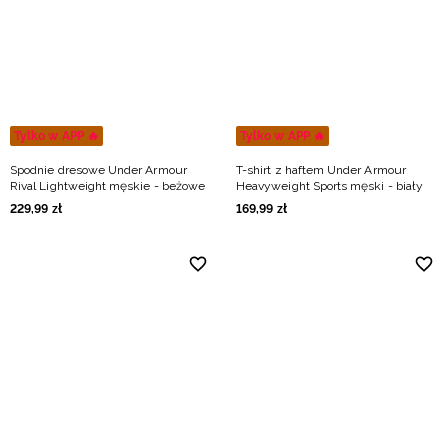
Tylko w APP 🔥
Tylko w APP 🔥
Spodnie dresowe Under Armour
T-shirt z haftem Under Armour
Rival Lightweight męskie - beżowe
Heavyweight Sports męski - biały
229
,
99
zł
169
,
99
zł