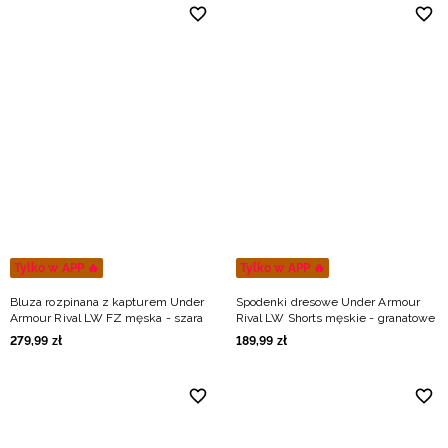
Tylko w APP 🔥
Tylko w APP 🔥
Bluza rozpinana z kapturem Under
Spodenki dresowe Under Armour
Armour Rival LW FZ męska - szara
Rival LW Shorts męskie - granatowe
279
,
99
zł
189
,
99
zł