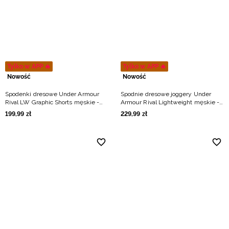
Niemiecki / EUR
Rumuński / RON
Słowacki / EUR
Tylko w APP 🔥
Tylko w APP 🔥
Nowość
Nowość
Ukraiński / UAH
Spodenki dresowe Under Armour
Spodnie dresowe joggery Under
Rival LW Graphic Shorts męskie -
Armour Rival Lightweight męskie -
granatowe
granatowe
199
,
99
zł
229
,
99
zł