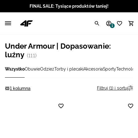
FINAL SALE: Tysiące produktów taniej!
Polski / PLN
1
Angielski / EUR
Under Armour | Dopasowanie:
Angielski / USD
luźny
(111)
Angielski / GBP
Wszystko
Obuwie
Odzież
Torby i plecaki
Akcesoria
Sporty
Technolog
Chorwacki / EUR
Filtruj (1) i sortuj
1 kolumna
Czeski / CZK
Litewski / EUR
Łotewski / EUR