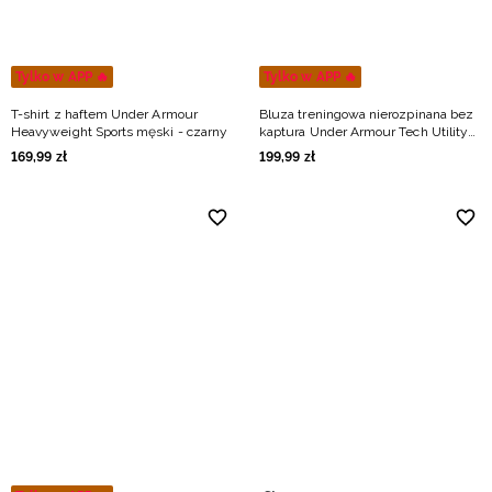
Tylko w APP 🔥
Tylko w APP 🔥
T-shirt z haftem Under Armour
Bluza treningowa nierozpinana bez
Heavyweight Sports męski - czarny
kaptura Under Armour Tech Utility
1/4 Zip męska - zielona
169
,
99
zł
199
,
99
zł