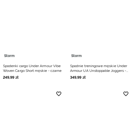
Storm
Storm
Spodenki cargo Under Armour Vibe
Spodnie treningowe męskie Under
Woven Cargo Short męskie - czarne
Armour UA Unstoppable Joggers -
beżowe
249
,
99
zł
349
,
99
zł