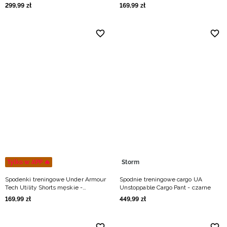
- czarne
299
,
99
zł
169
,
99
zł
Tylko w APP 🔥
Storm
Spodenki treningowe Under Armour
Spodnie treningowe cargo UA
Tech Utility Shorts męskie -
Unstoppable Cargo Pant - czarne
granatowe
169
,
99
zł
449
,
99
zł