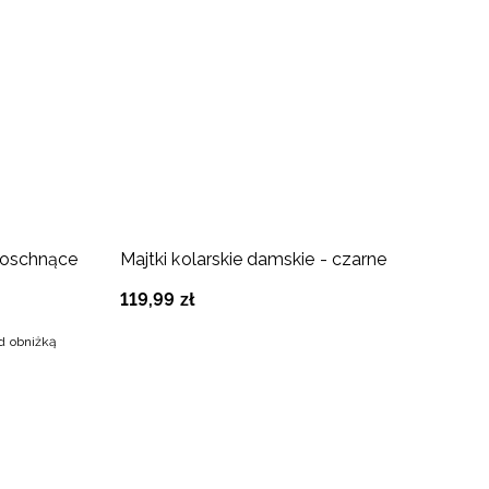
-
koschnące
Majtki kolarskie damskie - czarne
S
d
119
,
99
zł
9
ed obniżką
Na
16