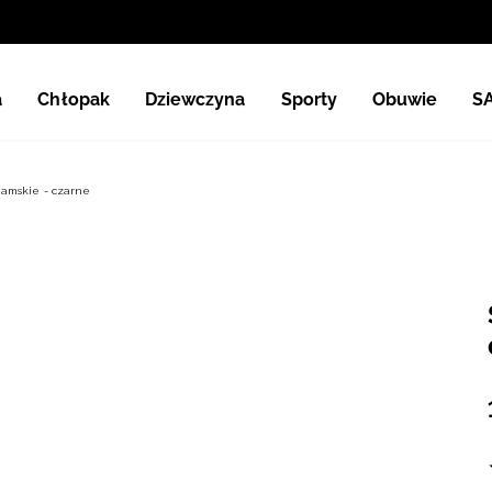
a
Chłopak
Dziewczyna
Sporty
Obuwie
S
amskie - czarne