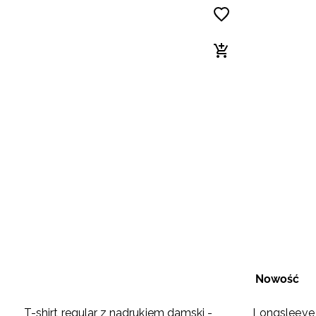
Nowość
T-shirt regular z nadrukiem damski -
Longsleeve 