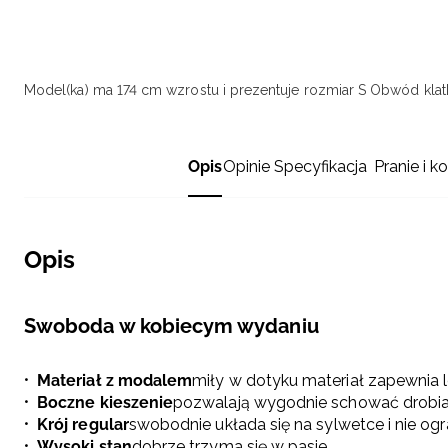
Model(ka) ma 174 cm wzrostu i prezentuje rozmiar S
Obwód klatk
Opis
Opinie
Specyfikacja
Pranie i k
Opis
Swoboda w kobiecym wydaniu
Materiał z modalem
miły w dotyku materiał zapewnia 
Boczne kieszenie
pozwalają wygodnie schować drobia
Krój regular
swobodnie układa się na sylwetce i nie og
Wysoki stan
dobrze trzyma się w pasie