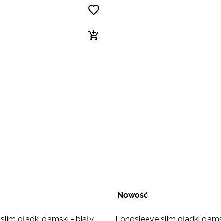
Nowość
slim gładki damski - biały
Longsleeve slim gładki dams