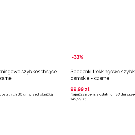
-33%
reningowe szybkoschnące
Spodenki trekkingowe szyb
zarne
damskie - czarne
99
,
99
zł
z ostatnich 30 dni przed obniżką
Najniższa cena z ostatnich 30 dni prz
149
,
99
zł