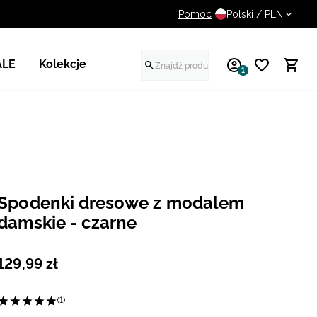
Pomoc
UWAGA NA FAŁSZYWE STR
Polski / PLN
ALE
Kolekcje
1
Spodenki dresowe z modalem
damskie - czarne
129
,
99
zł
(1)