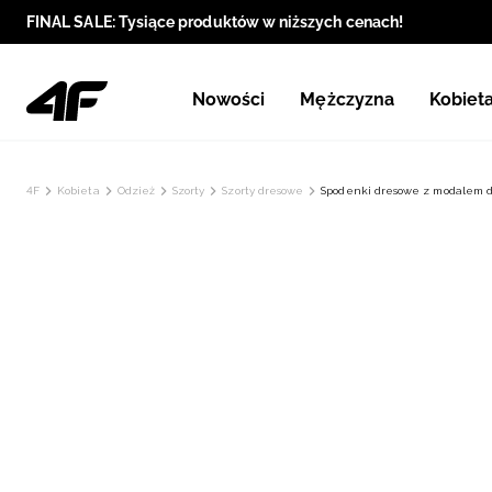
FINAL SALE: Tysiące produktów w niższych cenach!
Nowości
Mężczyzna
Kobiet
4F
Kobieta
Odzież
Szorty
Szorty dresowe
Spodenki dresowe z modalem d