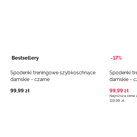
Bestsellery
-17%
Spodenki treningowe szybkoschnące
Spodenki t
damskie - czarne
damskie - c
99
,
99
zł
99
,
99
zł
Najniższa cena 
119
,
99
zł