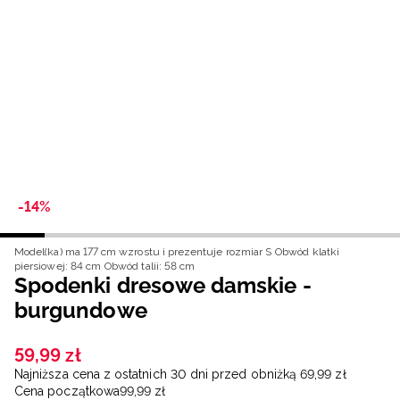
Niemiecki / EUR
Rumuński / RON
Słowacki / EUR
Ukraiński / UAH
-14%
Model(ka) ma 177 cm wzrostu i prezentuje rozmiar S
Obwód klatki
piersiowej: 84 cm
Obwód talii: 58 cm
Spodenki dresowe damskie -
burgundowe
59
,
99
zł
Najniższa cena z ostatnich 30 dni przed obniżką
69
,
99
zł
Cena początkowa
99
,
99
zł