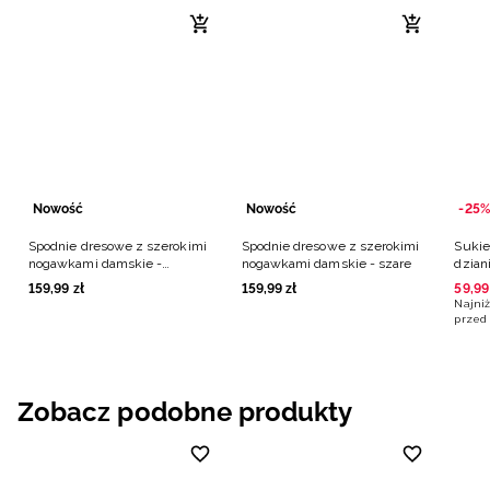
Nowość
Nowość
-25%
Spodnie dresowe z szerokimi
Spodnie dresowe z szerokimi
Sukie
nogawkami damskie -
nogawkami damskie - szare
dzian
granatowe
159
,
99
zł
159
,
99
zł
59
,
99
Najniż
przed 
Zobacz podobne produkty