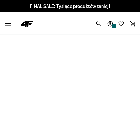
FINAL SALE: Tysiące produktów taniej!
Polski / PLN
1
Angielski / EUR
Angielski / USD
Angielski / GBP
Chorwacki / EUR
Czeski / CZK
Litewski / EUR
Łotewski / EUR