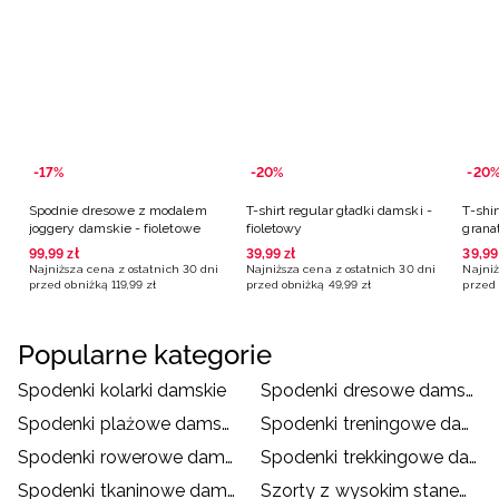
-17%
-20%
-20
Spodnie dresowe z modalem
T-shirt regular gładki damski -
T-shir
joggery damskie - fioletowe
fioletowy
grana
99
,
99
zł
39
,
99
zł
39
,
99
Najniższa cena z ostatnich 30 dni
Najniższa cena z ostatnich 30 dni
Najniż
przed obniżką
119
,
99
zł
przed obniżką
49
,
99
zł
przed 
Popularne kategorie
Spodenki kolarki damskie
Spodenki dresowe damskie
Spodenki plażowe damskie
Spodenki treningowe damskie
Spodenki rowerowe damskie
Spodenki trekkingowe damskie
Spodenki tkaninowe damskie
Szorty z wysokim stanem damskie