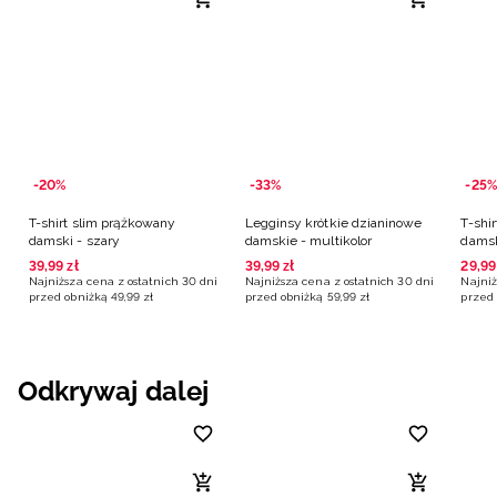
-20%
-33%
-25%
T-shirt slim prążkowany
Legginsy krótkie dzianinowe
T-shi
damski - szary
damskie - multikolor
damsk
39
,
99
zł
39
,
99
zł
29
,
99
Najniższa cena z ostatnich 30 dni
Najniższa cena z ostatnich 30 dni
Najniż
przed obniżką
49
,
99
zł
przed obniżką
59
,
99
zł
przed 
Odkrywaj dalej