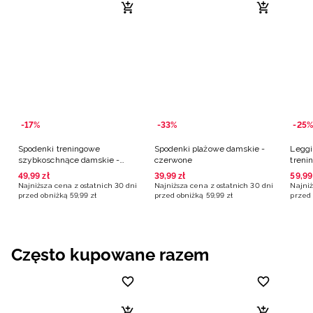
-17%
-33%
-25%
Spodenki treningowe
Spodenki plażowe damskie -
Leggi
szybkoschnące damskie -
czerwone
treni
czerwone
czer
49
,
99
zł
39
,
99
zł
59
,
99
Najniższa cena z ostatnich 30 dni
Najniższa cena z ostatnich 30 dni
Najniż
przed obniżką
59
,
99
zł
przed obniżką
59
,
99
zł
przed 
Często kupowane razem