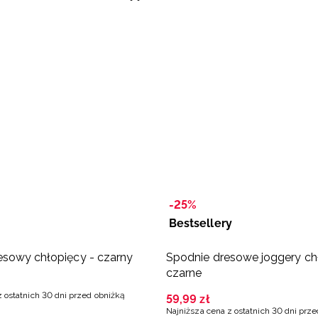
-25%
Bestsellery
sowy chłopięcy - czarny
Spodnie dresowe joggery ch
czarne
z ostatnich 30 dni przed obniżką
59
,
99
zł
Najniższa cena z ostatnich 30 dni prz