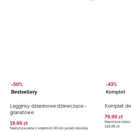
-50%
-43%
Bestsellery
Komplet
Legginsy dzianinowe dziewczęce -
Komplet dre
granatowe
79
,
99
zł
Najniższa cena 
19
,
99
zł
139
,
99
zł
Najniższa cena z ostatnich 30 dni przed obniżką