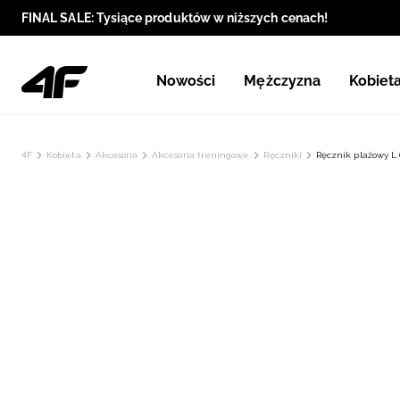
FINAL SALE: Tysiące produktów w niższych cenach!
Nowości
Mężczyzna
Kobiet
4F
Kobieta
Akcesoria
Akcesoria treningowe
Ręczniki
Ręcznik plażowy L 