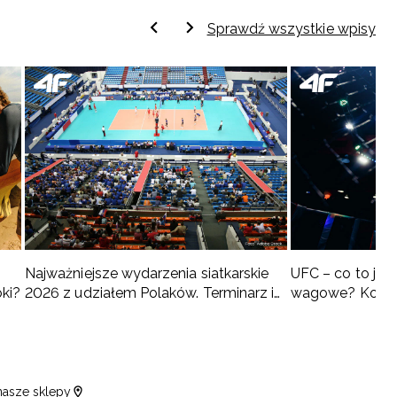
Sprawdź wszystkie wpisy
Najważniejsze wydarzenia siatkarskie
UFC – co to jest 
oki?
2026 z udziałem Polaków. Terminarz i
wagowe? Kompl
turnieje
nasze sklepy