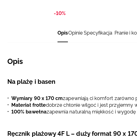
-10%
Opis
Opinie
Specyfikacja
Pranie i k
Opis
Na plażę i basen
Wymiary 90 x 170 cm
zapewniają ci komfort zarówno po
Materiał frotte
dobrze chłonie wilgoć i jest przyjemny 
100% bawełna
zapewnia naturalną miękkość i wygodę
Ręcznik plażowy 4F L – duży format 90 x 17