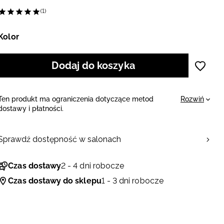
(1)
Kolor
Dodaj do koszyka
Ten produkt ma ograniczenia dotyczące metod
Rozwiń
dostawy i płatności.
Sprowadzimy go specjalnie dla Ciebie, dlatego
potrzebujemy na to więcej czasu. W przypadku
zamówienia z kilkoma produktami, możemy dostarczyć
Sprawdź dostępność w salonach
je w kilku paczkach. Takie zamówienie realizujemy
kurierem lub paczkomatami InPost po przedpłacie.
Czas dostawy
2 - 4 dni robocze
Czas dostawy do sklepu
1 - 3 dni robocze