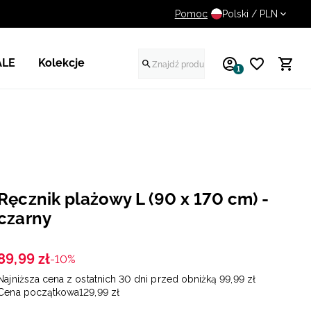
Pomoc
UWAGA NA FAŁSZYWE STR
Polski / PLN
ALE
Kolekcje
1
Ręcznik plażowy L (90 x 170 cm) -
czarny
89
,
99
zł
-10%
Najniższa cena z ostatnich 30 dni przed obniżką
99
,
99
zł
Cena początkowa
129
,
99
zł