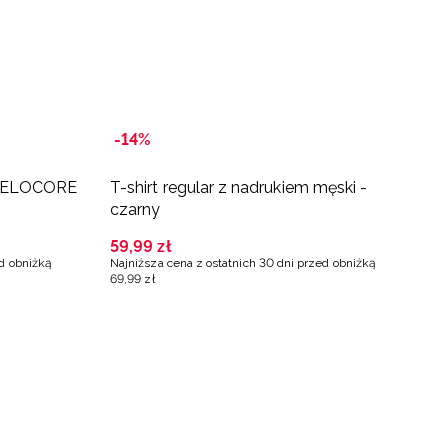
-14%
B
e VELOCORE
T-shirt regular z nadrukiem męski -
T
czarny
b
59
,
99
zł
2
ed obniżką
Najniższa cena z ostatnich 30 dni przed obniżką
Na
69
,
99
zł
4