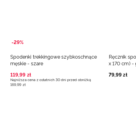
-29%
Spodenki trekkingowe szybkoschnące
Ręcznik sp
męskie - szare
x 170 cm) -
119
,
99
zł
79
,
99
zł
Najniższa cena z ostatnich 30 dni przed obniżką
169
,
99
zł