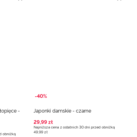
-40%
-
łopięce -
Japonki damskie - czarne
J
29
,
99
zł
2
Najniższa cena z ostatnich 30 dni przed obniżką
Na
49
,
99
zł
79
ed obniżką