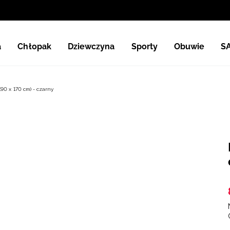
a
Chłopak
Dziewczyna
Sporty
Obuwie
S
(90 x 170 cm) - czarny