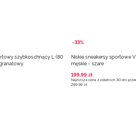
-33%
ortowy szybkoschnący L (80
Niskie sneakersy sportow
 granatowy
męskie - szare
199
,
99
zł
Najniższa cena z ostatnich 30 dni prz
299
,
99
zł