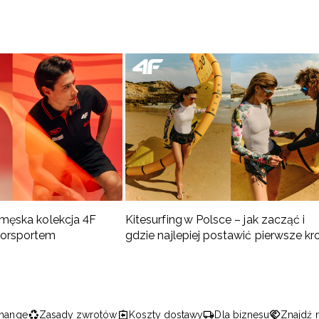
 męska kolekcja 4F
Kitesurfing w Polsce – jak zacząć i
torsportem
gdzie najlepiej postawić pierwsze kr
hange
Zasady zwrotów
Koszty dostawy
Dla biznesu
Znajdź 