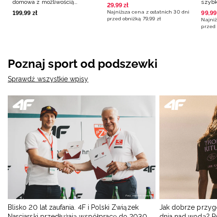
domowa z możliwością
szybk
29
,
99
zł
personalizacji męska 4F x
czarn
Najniższa cena z ostatnich 30 dni
199
,
99
zł
99
,
99
Polska Siatkówka - biała
przed obniżką
79
,
99
zł
Najniż
przed 
Poznaj sport od podszewki
Sprawdź wszystkie wpisy
Blisko 20 lat zaufania. 4F i Polski Związek
Jak dobrze przyg
Narciarski przedłużają współpracę do 2030
dnia nad wodą? 