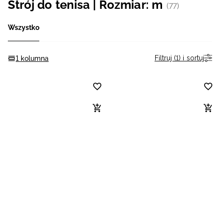
Strój do tenisa | Rozmiar: m
(77)
Niemiecki / EUR
Wszystko
Rumuński / RON
Filtruj (1) i sortuj
1 kolumna
Słowacki / EUR
Ukraiński / UAH