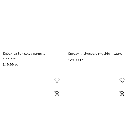
Spódnica tenisowa damska -
Spodenki dresowe męskie - szare
kremowa
129
,
99
zł
149
,
99
zł