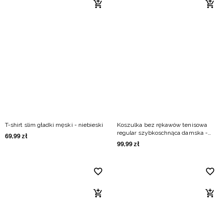
T-shirt slim gładki męski - niebieski
Koszulka bez rękawów tenisowa
regular szybkoschnąca damska -
69
,
99
zł
fioletowa
99
,
99
zł