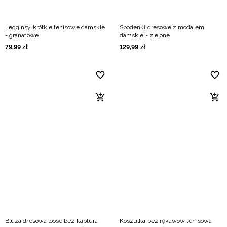
Legginsy krótkie tenisowe damskie
Spodenki dresowe z modalem
- granatowe
damskie - zielone
79
,
99
zł
129
,
99
zł
Bluza dresowa loose bez kaptura
Koszulka bez rękawów tenisowa