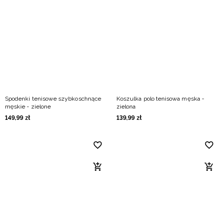
Spodenki tenisowe szybkoschnące
Koszulka polo tenisowa męska -
męskie - zielone
zielona
149
,
99
zł
139
,
99
zł