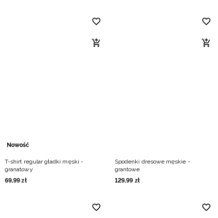
Nowość
T-shirt regular gładki męski -
Spodenki dresowe męskie -
granatowy
grantowe
69
,
99
zł
129
,
99
zł