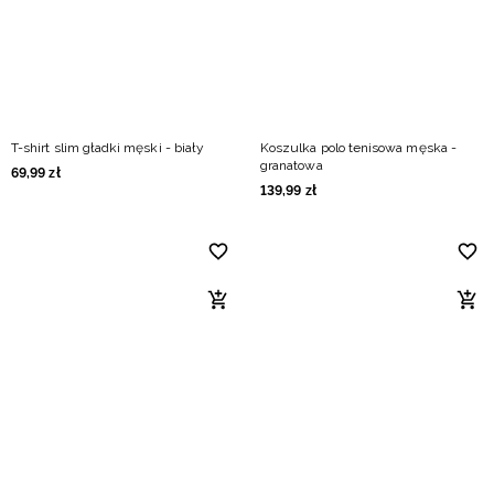
T-shirt slim gładki męski - biały
Koszulka polo tenisowa męska -
granatowa
69
,
99
zł
139
,
99
zł