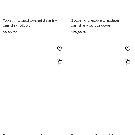
Top slim z prążkowanej dzianiny
Spodenki dresowe z modalem
damski - różowy
damskie - burgundowe
59
,
99
zł
129
,
99
zł