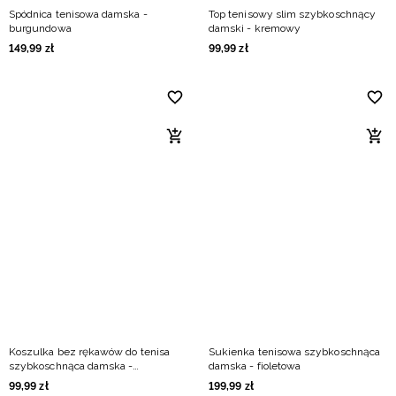
Spódnica tenisowa damska -
Top tenisowy slim szybkoschnący
burgundowa
damski - kremowy
149
,
99
zł
99
,
99
zł
Koszulka bez rękawów do tenisa
Sukienka tenisowa szybkoschnąca
szybkoschnąca damska -
damska - fioletowa
burgundowa
99
,
99
zł
199
,
99
zł