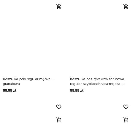
Koszulka polo regular męska -
Koszulka bez rękawów tenisowa
granatowa
regular szybkoschnąca męska -
zielona
99
,
99
zł
99
,
99
zł