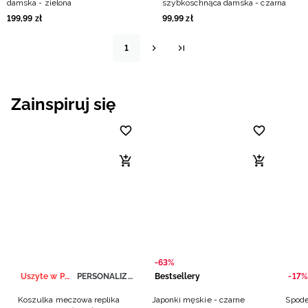
damska - zielona
szybkoschnąca damska - czarna
199
,
99
zł
99
,
99
zł
1
Zainspiruj się
-63%
Uszyte w Polsce
PERSONALIZACJA
Bestsellery
-17%
Koszulka meczowa replika
Japonki męskie - czarne
Spode