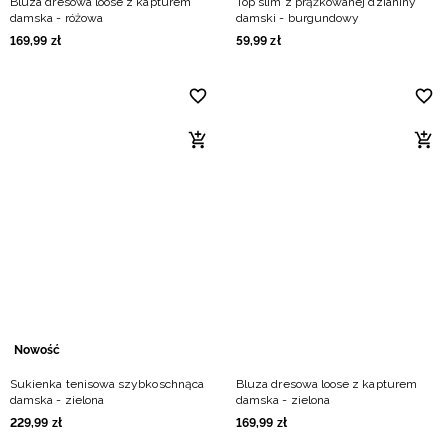
Bluza dresowa loose z kapturem
Top slim z prążkowanej dzianiny
damska - różowa
damski - burgundowy
169
,
99
zł
59
,
99
zł
Nowość
Sukienka tenisowa szybkoschnąca
Bluza dresowa loose z kapturem
damska - zielona
damska - zielona
229
,
99
zł
169
,
99
zł