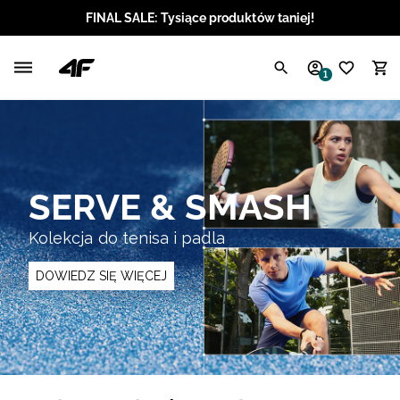
FINAL SALE: Tysiące produktów taniej!
Polski / PLN
1
Angielski / EUR
Angielski / USD
Angielski / GBP
SERVE & SMASH
Chorwacki / EUR
Kolekcja do tenisa i padla
Czeski / CZK
DOWIEDZ SIĘ WIĘCEJ
Litewski / EUR
Łotewski / EUR