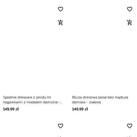
Spodnie dresowe z prostymi
Bluza dresowa loose bez kaptura
nogawkami z modalem damskie -
damska - zielona
zielone
149
,
99
zł
149
,
99
zł