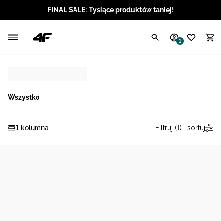
FINAL SALE: Tysiące produktów taniej!
Polski / PLN
1
Angielski / EUR
Angielski / USD
Wszystko
Angielski / GBP
Chorwacki / EUR
Filtruj (1) i sortuj
1 kolumna
Czeski / CZK
Litewski / EUR
Łotewski / EUR