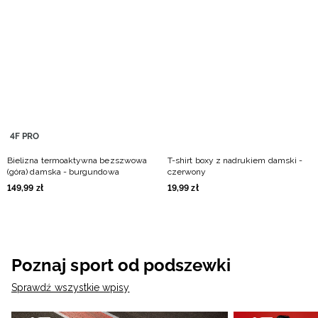
4F PRO
Bielizna termoaktywna bezszwowa
T-shirt boxy z nadrukiem damski -
(góra) damska - burgundowa
czerwony
149
,
99
zł
19
,
99
zł
Poznaj sport od podszewki
Sprawdź wszystkie wpisy