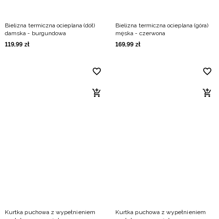
Bielizna termiczna ocieplana (dół)
Bielizna termiczna ocieplana (góra)
damska - burgundowa
męska - czerwona
119
,
99
zł
169
,
99
zł
Kurtka puchowa z wypełnieniem
Kurtka puchowa z wypełnieniem