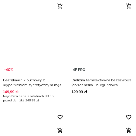
-40%
4F PRO
Bezrękawnik puchowy z
Bielizna termoaktywna bezszwowa
wypełnieniem syntetycznym męski
(dół) damska - burgundowa
- czerwony
149
,
99
zł
129
,
99
zł
Najniższa cena z ostatnich 30 dni
przed obniżką
249
,
99
zł