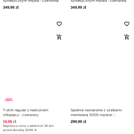
syntetycznym męska - czerwona
syntetycznym męska - czerwona
349
,
99
zł
349
,
99
zł
-33%
T-shirt regular z nadrukiem
Spodnie narciarskie z szelkami
chłopięcy - czerwony
membrana 5000 męskie -
czerwone
19
,
99
zł
299
,
99
zł
Najniższa cena z ostatnich 30 dni
przed obniżką
29
,
99
zł