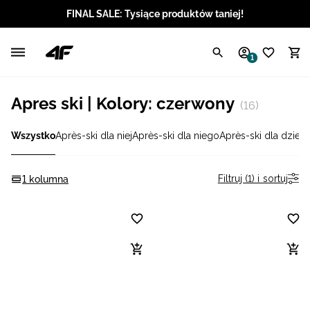
FINAL SALE: Tysiące produktów taniej!
Polski / PLN
1
Angielski / EUR
Apres ski | Kolory: czerwony
(16)
Angielski / USD
Wszystko
Après-ski dla niej
Après-ski dla niego
Après-ski dla dzie
Angielski / GBP
Chorwacki / EUR
Filtruj (1) i sortuj
1 kolumna
Czeski / CZK
Litewski / EUR
Łotewski / EUR