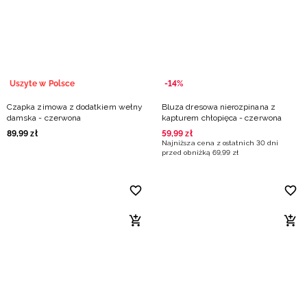
Niemiecki / EUR
Rumuński / RON
Słowacki / EUR
Uszyte w Polsce
-14%
Czapka zimowa z dodatkiem wełny
Bluza dresowa nierozpinana z
Ukraiński / UAH
damska - czerwona
kapturem chłopięca - czerwona
89
,
99
zł
59
,
99
zł
Najniższa cena z ostatnich 30 dni
przed obniżką
69
,
99
zł