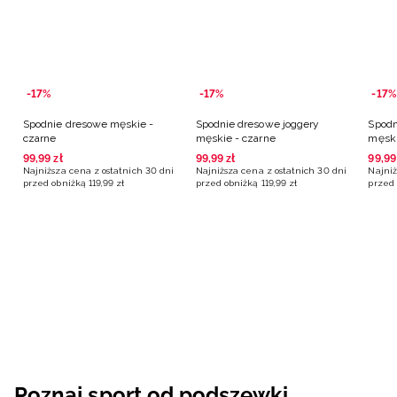
-17%
-17%
-17%
Spodnie dresowe męskie -
Spodnie dresowe joggery
Spodn
czarne
męskie - czarne
męski
99
,
99
zł
99
,
99
zł
99
,
99
Najniższa cena z ostatnich 30 dni
Najniższa cena z ostatnich 30 dni
Najniż
przed obniżką
119
,
99
zł
przed obniżką
119
,
99
zł
przed 
Poznaj sport od podszewki