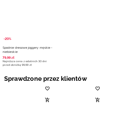
Niemiecki / EUR
Rumuński / RON
Słowacki / EUR
-20%
Ukraiński / UAH
Spodnie dresowe joggery męskie -
niebieskie
79
,
99
zł
Najniższa cena z ostatnich 30 dni
przed obniżką
99
,
99
zł
Sprawdzone przez klientów