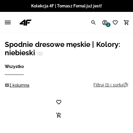
Kolekcja 4F | Tomasz Fornal już jest!
Polski / PLN
1
Angielski / EUR
Spodnie dresowe męskie | Kolory:
Angielski / USD
niebieski
(1)
Angielski / GBP
Wszystko
Chorwacki / EUR
Filtruj (1) i sortuj
1 kolumna
Czeski / CZK
Litewski / EUR
Łotewski / EUR