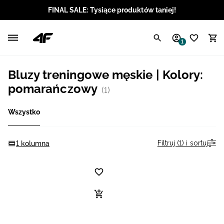
FINAL SALE: Tysiące produktów taniej!
Polski / PLN
1
Angielski / EUR
Bluzy treningowe męskie | Kolory:
Angielski / USD
pomarańczowy
(1)
Angielski / GBP
Wszystko
Chorwacki / EUR
Filtruj (1) i sortuj
1 kolumna
Czeski / CZK
Litewski / EUR
Łotewski / EUR