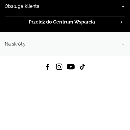
Obsługa klienta
Przejdź do Centrum Wsparcia
Na skróty
Pobierz Aplikację:
App Store
Google Play
App Gallery
Wszystkie prawa zastrzeżone © 2026
4f.com.pl: Odzież, obuwie i akcesoria sportowe | Powered by OTCF