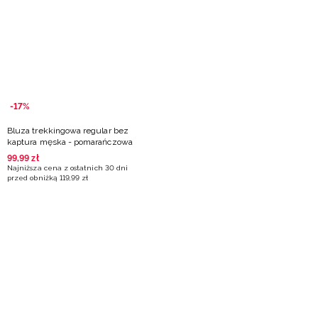
Niemiecki / EUR
Rumuński / RON
Słowacki / EUR
-17%
Ukraiński / UAH
Bluza trekkingowa regular bez
kaptura męska - pomarańczowa
99
,
99
zł
Najniższa cena z ostatnich 30 dni
przed obniżką
119
,
99
zł