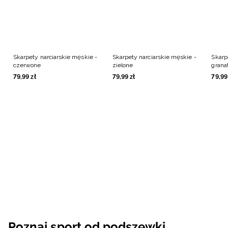
Skarpety narciarskie męskie -
Skarpety narciarskie męskie -
Skarp
czerwone
zielone
grana
79
,
99
zł
79
,
99
zł
79
,
99
Poznaj sport od podszewki