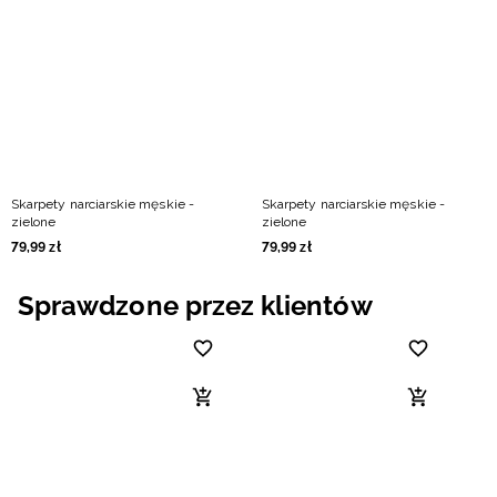
Niemiecki / EUR
Rumuński / RON
Słowacki / EUR
Ukraiński / UAH
Skarpety narciarskie męskie -
Skarpety narciarskie męskie -
zielone
zielone
79
,
99
zł
79
,
99
zł
Sprawdzone przez klientów