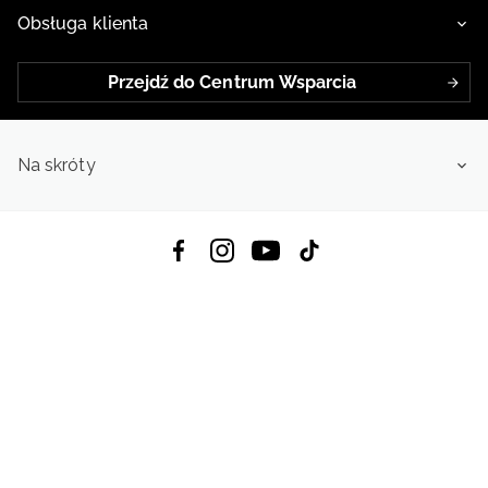
Obsługa klienta
Przejdź do Centrum Wsparcia
Na skróty
Pobierz Aplikację:
App Store
Google Play
App Gallery
Wszystkie prawa zastrzeżone © 2026
4f.com.pl: Odzież, obuwie i akcesoria sportowe | Powered by OTCF