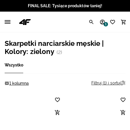
FINAL SALE: Tysiące produktów taniej!
Polski / PLN
1
Angielski / EUR
Skarpetki narciarskie męskie |
Angielski / USD
Kolory: zielony
(2)
Angielski / GBP
Wszystko
Chorwacki / EUR
Filtruj (1) i sortuj
1 kolumna
Czeski / CZK
Litewski / EUR
Łotewski / EUR