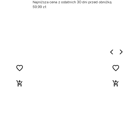
Najniższa cena z ostatnich 30 dni przed obniżką
Na
59
,
99
zł
4