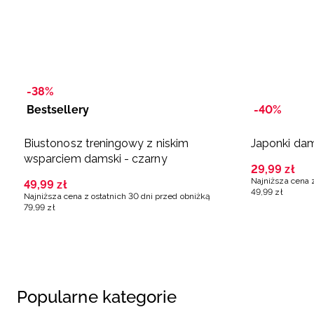
-38%
Bestsellery
-40%
Biustonosz treningowy z niskim
Japonki dam
wsparciem damski - czarny
29
,
99
zł
Najniższa cena 
49
,
99
zł
49
,
99
zł
Najniższa cena z ostatnich 30 dni przed obniżką
79
,
99
zł
Popularne kategorie