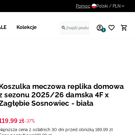
Pomoc
UWAGA NA FAŁSZYWE STR
Polski / PLN
ALE
Kolekcje
1
Koszulka meczowa replika domowa
z sezonu 2025/26 damska 4F x
Zagłębie Sosnowiec - biała
119
,
99
zł
-37%
Najniższa cena z ostatnich 30 dni przed obniżką
189
,
99
zł