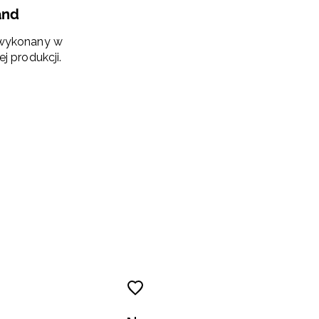
and
 wykonany w
ej produkcji.