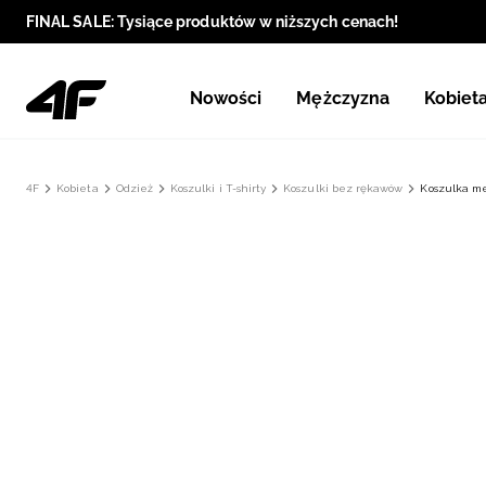
FINAL SALE: Tysiące produktów w niższych cenach!
Nowości
Mężczyzna
Kobiet
4F
Kobieta
Odzież
Koszulki i T-shirty
Koszulki bez rękawów
Koszulka me