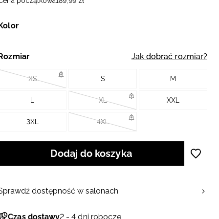
Cena początkowa
189
,
99
zł
Kolor
Rozmiar
Jak dobrać rozmiar?
XS
S
M
L
XL
XXL
3XL
4XL
Dodaj do koszyka
Sprawdź dostępność w salonach
Czas dostawy
2 - 4 dni robocze