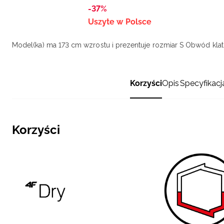
-37%
Uszyte w Polsce
Model(ka) ma 173 cm wzrostu i prezentuje rozmiar S
Obwód klatk
Korzyści
Opis
Specyfikacj
Korzyści