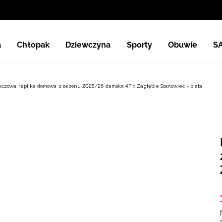
a
Chłopak
Dziewczyna
Sporty
Obuwie
S
czowa replika domowa z sezonu 2025/26 damska 4F x Zagłębie Sosnowiec - biała