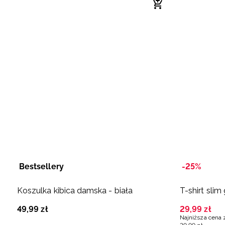
Bestsellery
-25%
Koszulka kibica damska - biała
T-shirt slim
49
,
99
zł
29
,
99
zł
Najniższa cena 