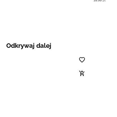
39
,
99
zł
Odkrywaj dalej