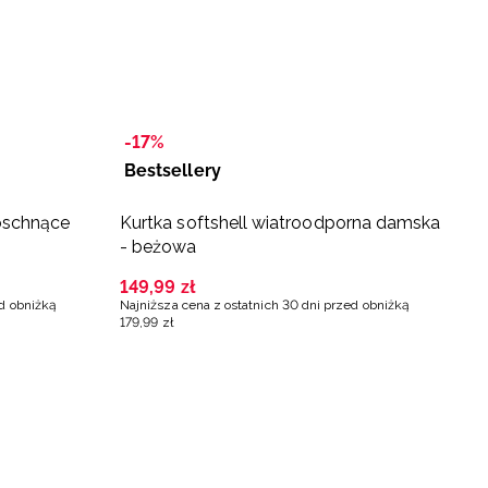
-17%
Bestsellery
-
oschnące
Kurtka softshell wiatroodporna damska
B
- beżowa
d
149
,
99
zł
9
ed obniżką
Najniższa cena z ostatnich 30 dni przed obniżką
Na
179
,
99
zł
11