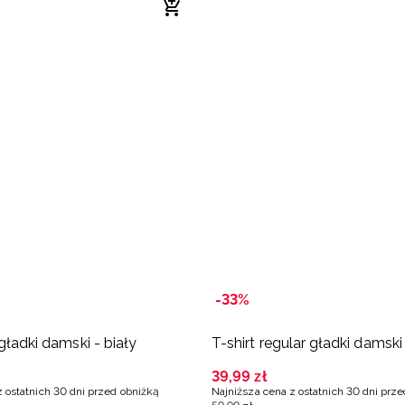
-33%
 gładki damski - biały
T-shirt regular gładki damski 
39
,
99
zł
z ostatnich 30 dni przed obniżką
Najniższa cena z ostatnich 30 dni prz