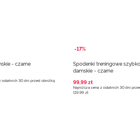
-17%
skie - czarne
Spodenki treningowe szybk
damskie - czarne
z ostatnich 30 dni przed obniżką
99
,
99
zł
Najniższa cena z ostatnich 30 dni prz
119
,
99
zł