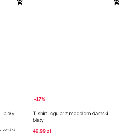
-17%
- biały
T-shirt regular z modalem damski -
K
biały
d
ed obniżką
49
,
99
zł
3