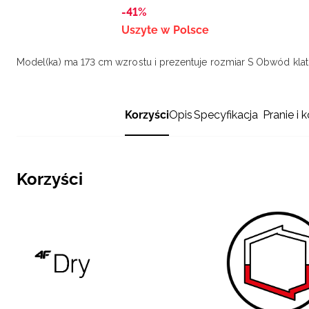
-41%
Uszyte w Polsce
Model(ka) ma 173 cm wzrostu i prezentuje rozmiar S
Obwód klatk
Korzyści
Opis
Specyfikacja
Pranie i 
Korzyści