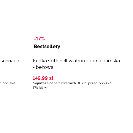
-17%
Bestsellery
-
oschnące
Kurtka softshell wiatroodporna damska
B
- beżowa
d
149
,
99
zł
9
ed obniżką
Najniższa cena z ostatnich 30 dni przed obniżką
Na
179
,
99
zł
11