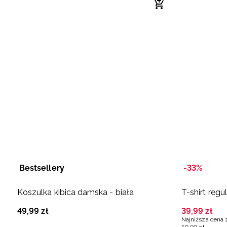
Bestsellery
-33%
Koszulka kibica damska - biała
T-shirt regu
49
,
99
zł
39
,
99
zł
Najniższa cena 