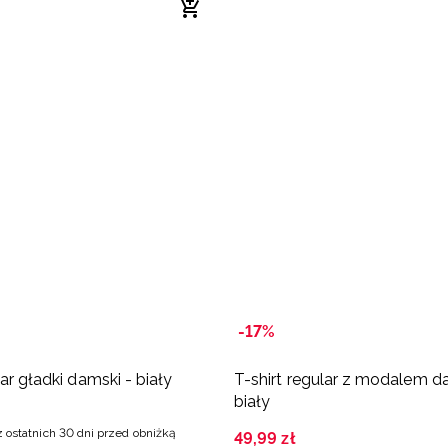
-17%
lar gładki damski - biały
T-shirt regular z modalem d
biały
z ostatnich 30 dni przed obniżką
49
,
99
zł