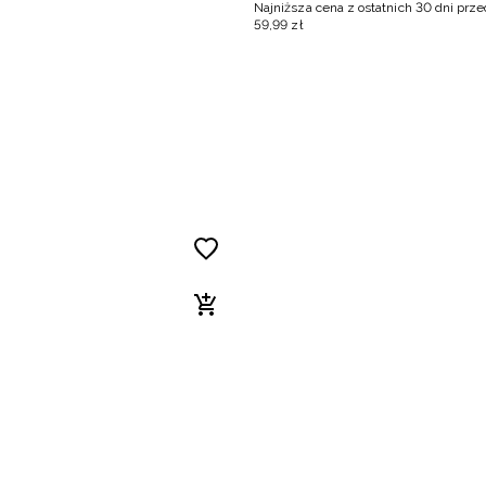
Najniższa cena z ostatnich 30 dni prz
59
,
99
zł