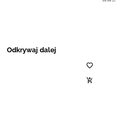
59
,
99
zł
Odkrywaj dalej