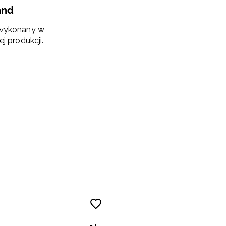
and
 wykonany w
ej produkcji.