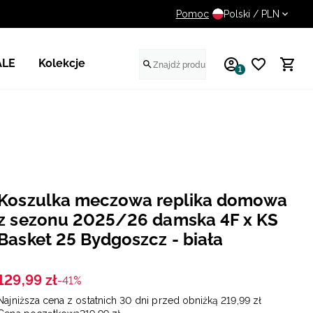
Pomoc
Dodatkowy rabat dla zalog
Polski / PLN
ALE
Kolekcje
1
Koszulka meczowa replika domowa
z sezonu 2025/26 damska 4F x KS
Basket 25 Bydgoszcz - biała
129
,
99
zł
-41%
Najniższa cena z ostatnich 30 dni przed obniżką
219
,
99
zł