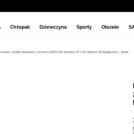
a
Chłopak
Dziewczyna
Sporty
Obuwie
S
czowa replika domowa z sezonu 2025/26 damska 4F x KS Basket 25 Bydgoszcz - biała