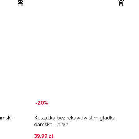
-20%
amski -
Koszulka bez rękawów slim gładka
T
damska - biała
4
Na
39
,
99
zł