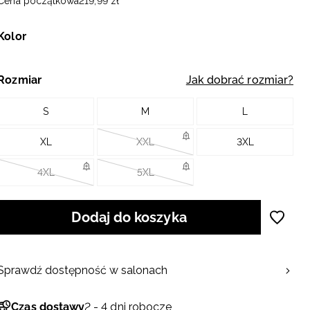
Cena początkowa
219
,
99
zł
Kolor
Rozmiar
Jak dobrać rozmiar?
S
M
L
XL
XXL
3XL
4XL
5XL
Dodaj do koszyka
Sprawdź dostępność w salonach
Czas dostawy
2 - 4 dni robocze