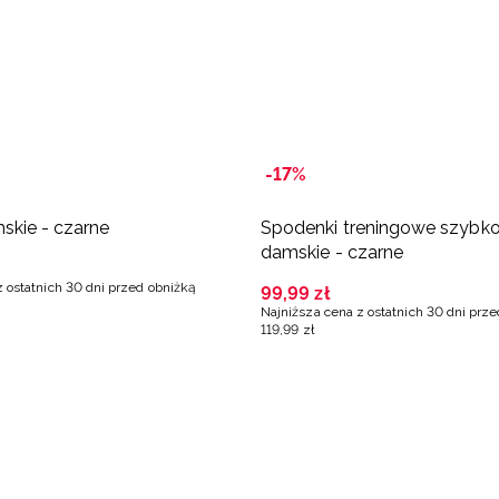
-17%
skie - czarne
Spodenki treningowe szybk
damskie - czarne
z ostatnich 30 dni przed obniżką
99
,
99
zł
Najniższa cena z ostatnich 30 dni prz
119
,
99
zł