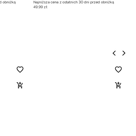
6
ed obniżką
Najniższa cena z ostatnich 30 dni przed obniżką
49
,
99
zł