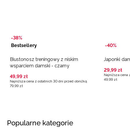
-38%
Bestsellery
-40%
Biustonosz treningowy z niskim
Japonki dam
wsparciem damski - czarny
29
,
99
zł
Najniższa cena 
49
,
99
zł
49
,
99
zł
Najniższa cena z ostatnich 30 dni przed obniżką
79
,
99
zł
Popularne kategorie