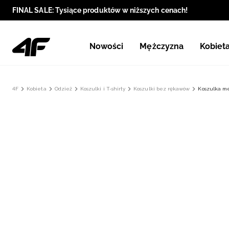
FINAL SALE: Tysiące produktów w niższych cenach!
Nowości
Mężczyzna
Kobiet
4F
Kobieta
Odzież
Koszulki i T-shirty
Koszulki bez rękawów
Koszulka me