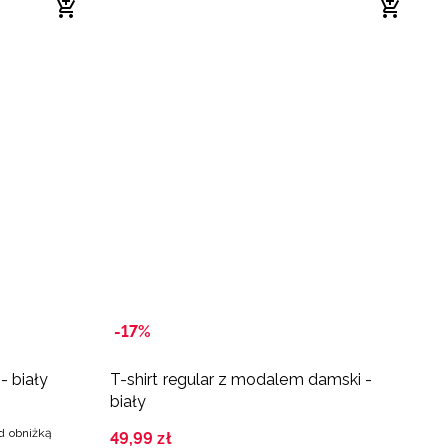
-17%
- biały
T-shirt regular z modalem damski -
K
biały
d
ed obniżką
49
,
99
zł
3