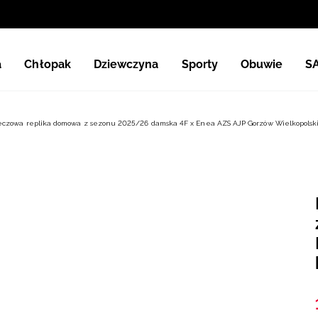
a
Chłopak
Dziewczyna
Sporty
Obuwie
S
czowa replika domowa z sezonu 2025/26 damska 4F x Enea AZS AJP Gorzów Wielkopolski 