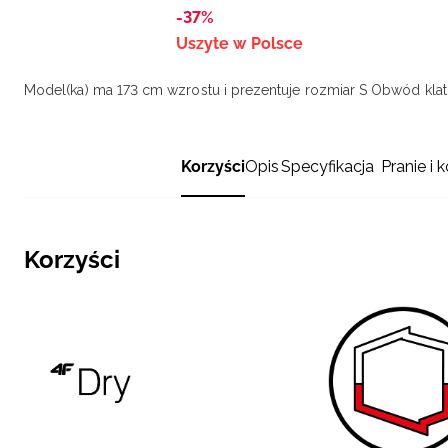
-37%
Uszyte w Polsce
Model(ka) ma 173 cm wzrostu i prezentuje rozmiar S
Obwód klatk
Korzyści
Opis
Specyfikacja
Pranie i 
Korzyści