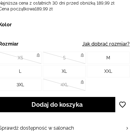
Najniższa cena z ostatnich 30 dni przed obniżką
189
,
99
zł
Cena początkowa
189
,
99
zł
Kolor
Rozmiar
Jak dobrać rozmiar?
XS
S
M
L
XL
XXL
3XL
4XL
Dodaj do koszyka
Sprawdź dostępność w salonach