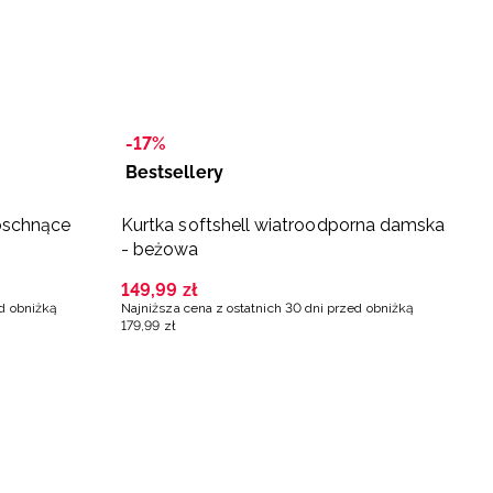
-17%
Bestsellery
-
oschnące
Kurtka softshell wiatroodporna damska
N
- beżowa
e
t
149
,
99
zł
1
ed obniżką
Najniższa cena z ostatnich 30 dni przed obniżką
Na
179
,
99
zł
3