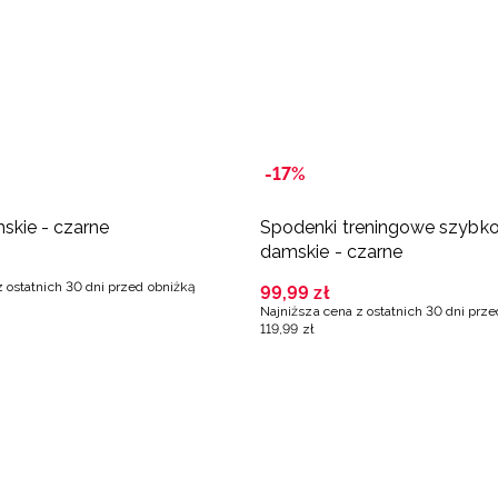
-17%
skie - czarne
Spodenki treningowe szybk
damskie - czarne
z ostatnich 30 dni przed obniżką
99
,
99
zł
Najniższa cena z ostatnich 30 dni prz
119
,
99
zł