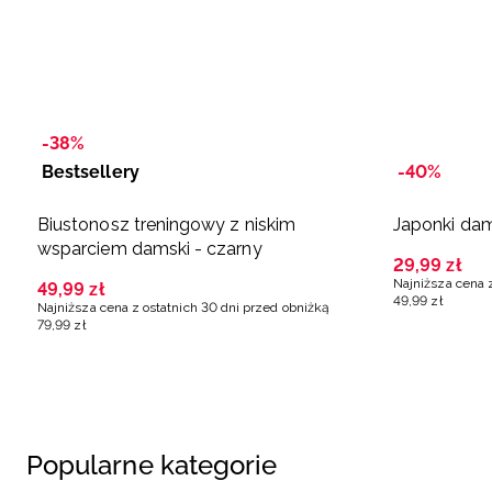
-38%
Bestsellery
-40%
Biustonosz treningowy z niskim
Japonki dam
wsparciem damski - czarny
29
,
99
zł
Najniższa cena 
49
,
99
zł
49
,
99
zł
Najniższa cena z ostatnich 30 dni przed obniżką
79
,
99
zł
Popularne kategorie