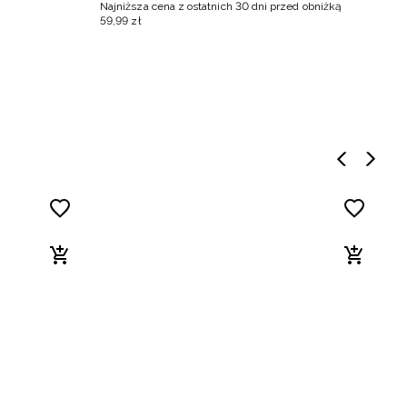
Najniższa cena z ostatnich 30 dni przed obniżką
Na
59
,
99
zł
4