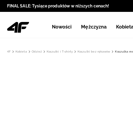
FINAL SALE: Tysiące produktów w niższych cenach!
Nowości
Mężczyzna
Kobiet
4F
Kobieta
Odzież
Koszulki i T-shirty
Koszulki bez rękawów
Koszulka me