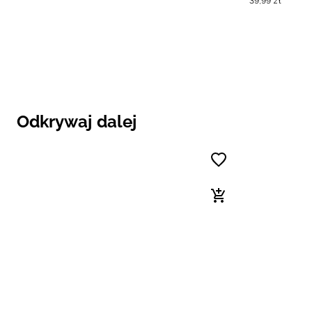
39
,
99
zł
Odkrywaj dalej