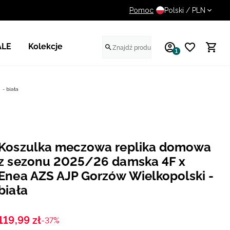
Pomoc
14 dni na darmowy zwrot
Polski / PLN
ALE
Kolekcje
1
- biała
Koszulka meczowa replika domowa
z sezonu 2025/26 damska 4F x
Enea AZS AJP Gorzów Wielkopolski -
biała
119
,
99
zł
-37%