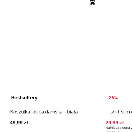
Bestsellery
-25%
Koszulka kibica damska - biała
T-shirt slim
49
,
99
zł
29
,
99
zł
Najniższa cena 