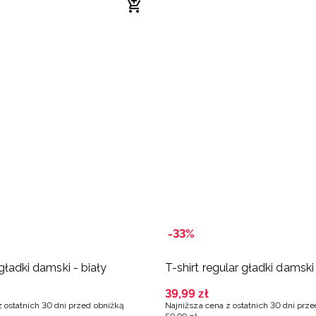
-33%
 gładki damski - biały
T-shirt regular gładki damski 
39
,
99
zł
z ostatnich 30 dni przed obniżką
Najniższa cena z ostatnich 30 dni prz