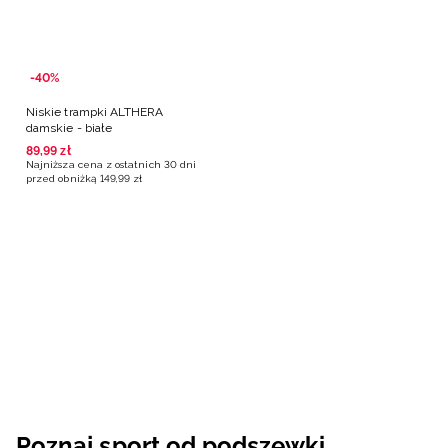
-40%
Niskie trampki ALTHERA
damskie - białe
89
,
99
zł
Najniższa cena z ostatnich 30 dni
przed obniżką
149
,
99
zł
Poznaj sport od podszewki