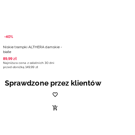
Niemiecki / EUR
Rumuński / RON
Słowacki / EUR
-40%
Niskie trampki ALTHERA damskie -
Ukraiński / UAH
białe
89
,
99
zł
Najniższa cena z ostatnich 30 dni
przed obniżką
149
,
99
zł
Sprawdzone przez klientów