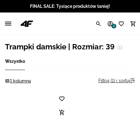
FINAL SALE: Tysiące produktów taniej!
Polski / PLN
1
Angielski / EUR
Trampki damskie | Rozmiar: 39
(1)
Angielski / USD
Wszystko
Angielski / GBP
Chorwacki / EUR
Filtruj (1) i sortuj
1 kolumna
Czeski / CZK
Litewski / EUR
Łotewski / EUR