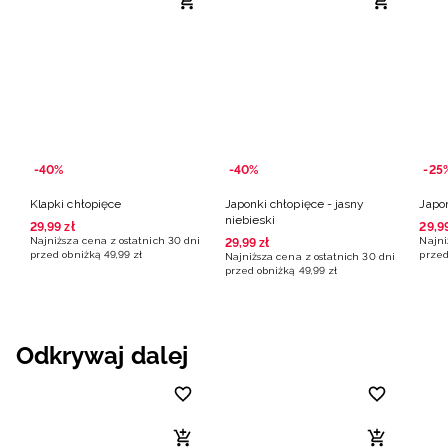
-40%
-40%
-25
Klapki chłopięce
Japonki chłopięce - jasny
Japon
niebieski
29
,
99
zł
29
,
9
Najniższa cena z ostatnich 30 dni
Najni
29
,
99
zł
przed obniżką
49
,
99
zł
przed
Najniższa cena z ostatnich 30 dni
przed obniżką
49
,
99
zł
Odkrywaj dalej