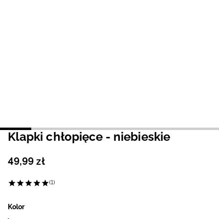
Niemiecki / EUR
Rumuński / RON
Słowacki / EUR
Ukraiński / UAH
Klapki chłopięce - niebieskie
49
,
99
zł
(1)
Kolor