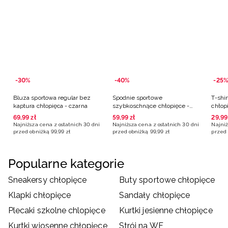
-30%
-40%
-25%
Bluza sportowa regular bez
Spodnie sportowe
T-shi
kaptura chłopięca - czarna
szybkoschnące chłopięce -
chłopi
czarne
69
,
99
zł
59
,
99
zł
29
,
99
Najniższa cena z ostatnich 30 dni
Najniższa cena z ostatnich 30 dni
Najniż
przed obniżką
99
,
99
zł
przed obniżką
99
,
99
zł
przed 
Popularne kategorie
Sneakersy chłopięce
Buty sportowe chłopięce
Klapki chłopięce
Sandały chłopięce
Plecaki szkolne chlopięce
Kurtki jesienne chłopięce
Kurtki wiosenne chłopięce
Strój na WF