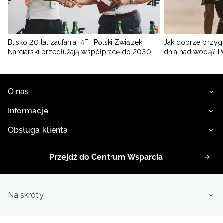
Blisko 20 lat zaufania. 4F i Polski Związek
Jak dobrze przyg
Narciarski przedłużają współpracę do 2030
dnia nad wodą? 
roku
O nas
Informacje
Obsługa klienta
Przejdź do Centrum Wsparcia
Na skróty