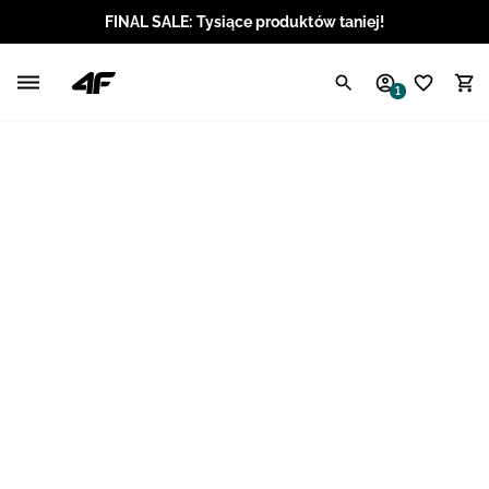
FINAL SALE: Tysiące produktów taniej!
Polski / PLN
1
Angielski / EUR
Angielski / USD
Angielski / GBP
Chorwacki / EUR
Czeski / CZK
Litewski / EUR
Łotewski / EUR