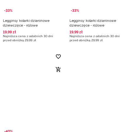
-33%
-33%
Legginsy kolarki dzianinowe
Legginsy kolarki dzianinowe
dziewczęce - różowe
dziewczęce - różowe
19
,
99
zł
19
,
99
zł
Najniższa cena z ostatnich 30 dni
Najniższa cena z ostatnich 30 dni
przed obniżką
29
,
99
zł
przed obniżką
29
,
99
zł
-40%