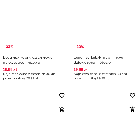
Niemiecki / EUR
Rumuński / RON
Słowacki / EUR
-33%
-33%
Ukraiński / UAH
Legginsy kolarki dzianinowe
Legginsy kolarki dzianinowe
dziewczęce - różowe
dziewczęce - różowe
19
,
99
zł
19
,
99
zł
Najniższa cena z ostatnich 30 dni
Najniższa cena z ostatnich 30 dni
przed obniżką
29
,
99
zł
przed obniżką
29
,
99
zł