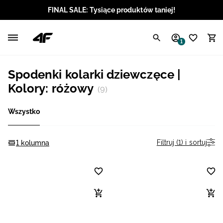
FINAL SALE: Tysiące produktów taniej!
Polski / PLN
1
Angielski / EUR
Spodenki kolarki dziewczęce |
Angielski / USD
Kolory: różowy
(9)
Angielski / GBP
Wszystko
Chorwacki / EUR
Filtruj (1) i sortuj
1 kolumna
Czeski / CZK
Litewski / EUR
Łotewski / EUR