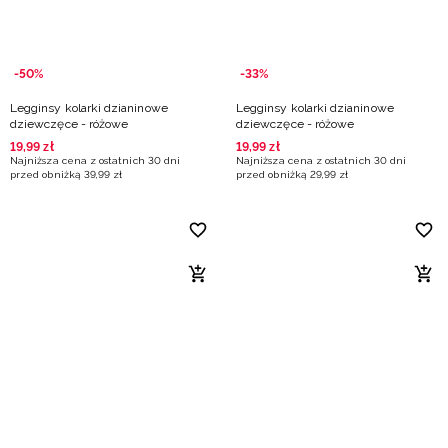
-50%
-33%
Legginsy kolarki dzianinowe
Legginsy kolarki dzianinowe
dziewczęce - różowe
dziewczęce - różowe
19
,
99
zł
19
,
99
zł
Najniższa cena z ostatnich 30 dni
Najniższa cena z ostatnich 30 dni
przed obniżką
39
,
99
zł
przed obniżką
29
,
99
zł