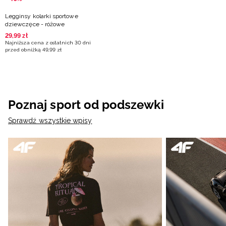
Legginsy kolarki sportowe
dziewczęce - różowe
29
,
99
zł
Najniższa cena z ostatnich 30 dni
przed obniżką
49
,
99
zł
Poznaj sport od podszewki
Sprawdź wszystkie wpisy