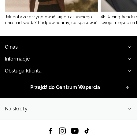
Jak dobrze przygotować się do aktywnego
4F Racing Academ
dnia nad wodą? Podpowiadamy, co spakować
swoje miejsce na 
O nas
Informacje
Obsługa klienta
Przejdź do Centrum Wsparcia
Na skróty