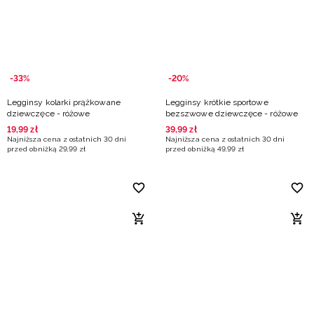
-33%
-20%
Legginsy kolarki prążkowane
Legginsy krótkie sportowe
dziewczęce - różowe
bezszwowe dziewczęce - różowe
19
,
99
zł
39
,
99
zł
Najniższa cena z ostatnich 30 dni
Najniższa cena z ostatnich 30 dni
przed obniżką
29
,
99
zł
przed obniżką
49
,
99
zł