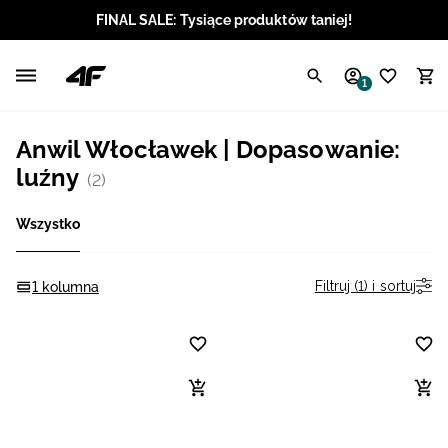
FINAL SALE: Tysiące produktów taniej!
Polski / PLN
1
Angielski / EUR
Anwil Włocławek | Dopasowanie:
Angielski / USD
luźny
(2)
Angielski / GBP
Wszystko
Chorwacki / EUR
Filtruj (1) i sortuj
1 kolumna
Czeski / CZK
Litewski / EUR
Łotewski / EUR