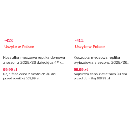
Niemiecki / EUR
Rumuński / RON
Słowacki / EUR
-41%
-41%
Uszyte w Polsce
Uszyte w Polsce
Ukraiński / UAH
Koszulka meczowa replika domowa
Koszulka meczowa replika
z sezonu 2025/26 dziecięca 4F x
wyjazdowa z sezonu 2025/26
Anwil Włocławek - biała
dziecięca 4F x Anwil Włocławek -
99
,
99
zł
99
,
99
zł
niebieska
Najniższa cena z ostatnich 30 dni
Najniższa cena z ostatnich 30 dni
przed obniżką
169
,
99
zł
przed obniżką
169
,
99
zł