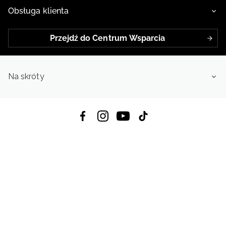
Obsługa klienta
Przejdź do Centrum Wsparcia
Na skróty
Pobierz Aplikację:
App Store
Google Play
App Gallery
Wszystkie prawa zastrzeżone © 2026
4f.com.pl: Odzież, obuwie i akcesoria sportowe | Powered by OTCF