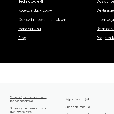
Technologie 4F
Dostępno
Kolekcja dla klubów
Deklaracj
Odzież firmowa z nadrukiem
Informacja
Mapa serwisu
Bezpiecz
Blog
Program l
Stroje kąpielowe damskie
Kąpielówki męskie
jednoczęściowe
Spodenki męskie
Stroje kąpielowe damskie
dwuczęściowe