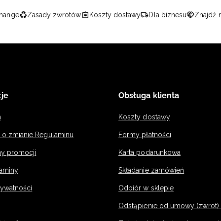
hange
Zasady zwrotów
Koszty dostawy
Dla biznesu
Znajdź 
je
Obsługa klienta
n
Koszty dostawy
a o zmianie Regulaminu
Formy płatności
y promocji
Karta podarunkowa
laminy
Składanie zamówień
rywatności
Odbiór w sklepie
Odstąpienie od umowy (zwrot) -