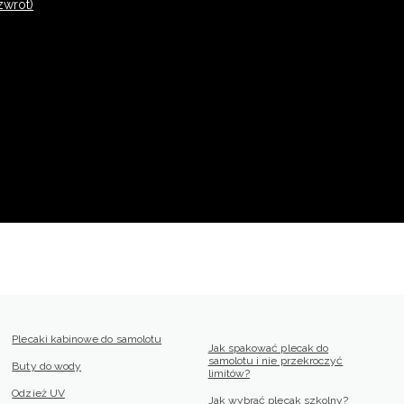
zwrot)
Plecaki kabinowe do samolotu
Jak spakować plecak do
samolotu i nie przekroczyć
Buty do wody
limitów?
Odzież UV
Jak wybrać plecak szkolny?