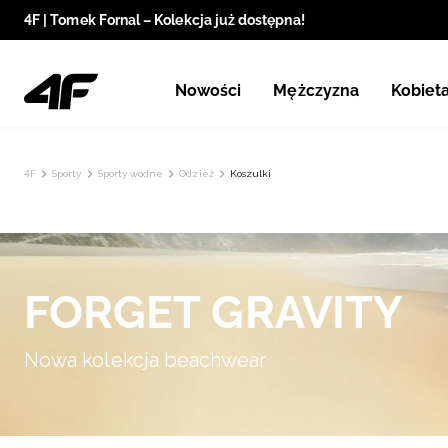
4F | Tomek Fornal – Kolekcja już dostępna!
Nowości
Mężczyzna
Kobiet
4F
Sporty
Sporty wodne
Odzież
Koszulki
FORGET GRAVITY
Nowa kolekcja beachwear