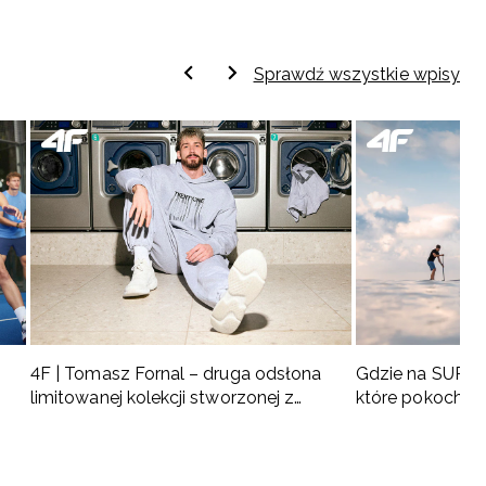
Sprawdź wszystkie wpisy
4F | Tomasz Fornal – druga odsłona
Gdzie na SUP w 
limitowanej kolekcji stworzonej z
które pokochas
naszym ambasadorem