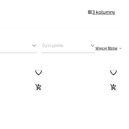
3 kolumny
Dyscyplina
Więcej filtrów