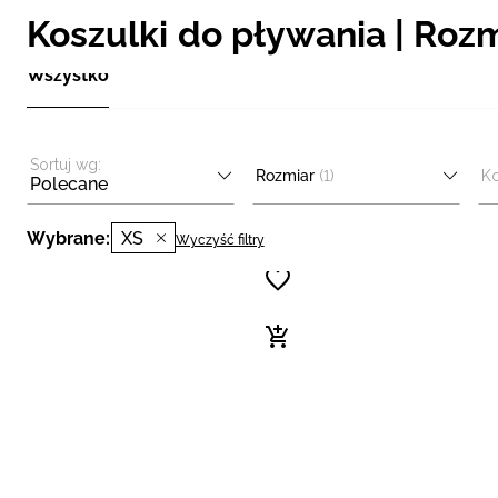
Koszulki do pływania | Rozm
Wszystko
Sortuj wg:
Rozmiar
(1)
Ko
Polecane
Wybrane:
XS
Wyczyść filtry