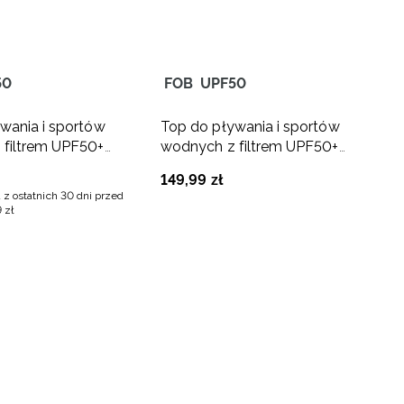
50
FOB
UPF50
wania i sportów
Top do pływania i sportów
 filtrem UPF50+
wodnych z filtrem UPF50+
różowy
damski - multikolor
149
,
99
zł
 z ostatnich 30 dni przed
9
zł