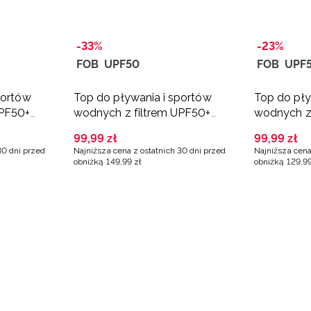
-33%
-23%
FOB
UPF50
FOB
UPF
portów
Top do pływania i sportów
Top do pły
UPF50+
wodnych z filtrem UPF50+
wodnych z
damski - multikolor
damski - 
99
,
99
zł
99
,
99
zł
30 dni przed
Najniższa cena z ostatnich 30 dni przed
Najniższa cena
obniżką
149
,
99
zł
obniżką
129
,
9