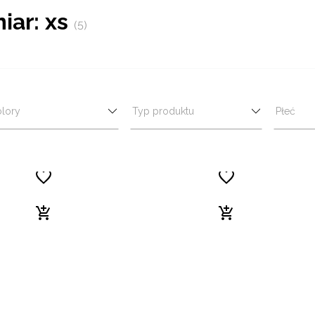
iar: xs
(5)
lory
Typ produktu
Płeć