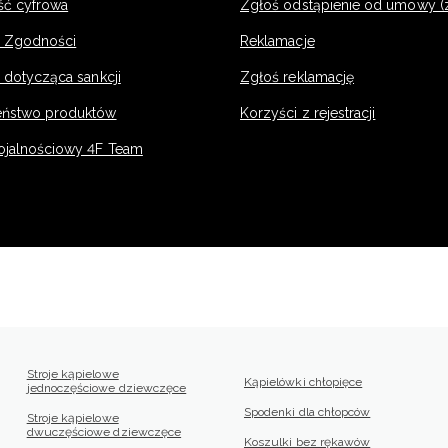
ść cyfrowa
Zgłoś odstąpienie od umowy (
e Zgodności
Reklamacje
 dotycząca sankcji
Zgłoś reklamację
eństwo produktów
Korzyści z rejestracji
ojalnościowy 4F Team
Stroje kąpielowe
Kąpielówki chłopięce
jednoczęściowe dziewczęce
Spodenki dla chłopców
Stroje kąpielowe
dwuczęściowe dziewczęce
Koszulki bez rękawów