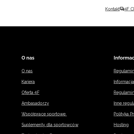
Kontakt
4F C
O nas
Informac
O nas
Regulami
Kariera
Informacj
Oferta 4F
Regulamin
Ambasadorzy
Inne regu
Współprace sportowe
Polityka P
Suplementy dla sportowców
Hosting