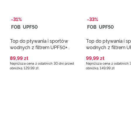
-31%
-33%
FOB
UPF50
FOB
UPF50
Top do pływania i sportów
Top do pływania i s
wodnych z filtrem UPF50+
wodnych z filtrem 
damski - czarny
damski - turkusowy
89
,
99
zł
99
,
99
zł
Najniższa cena z ostatnich 30 dni przed
Najniższa cena z ostatnich 
obniżką
129
,
99
zł
obniżką
149
,
99
zł