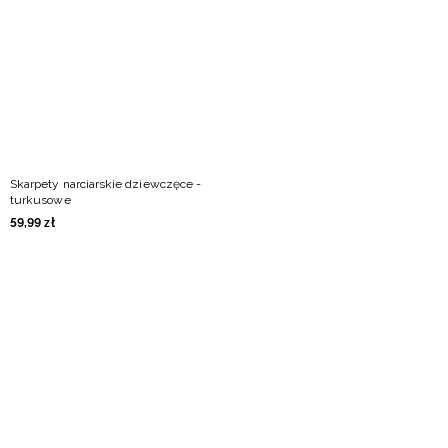
Niemiecki / EUR
Rumuński / RON
Słowacki / EUR
Ukraiński / UAH
Skarpety narciarskie dziewczęce -
turkusowe
59
,
99
zł