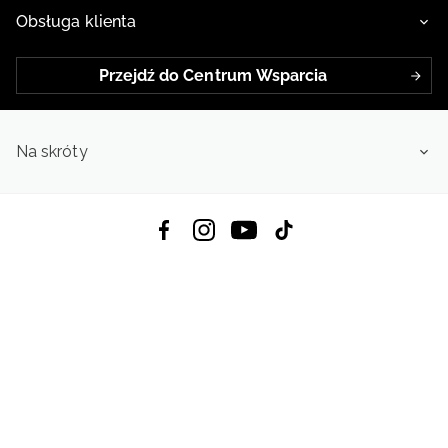
Obsługa klienta
Przejdź do Centrum Wsparcia
Na skróty
Pobierz Aplikację:
App Store
Google Play
App Gallery
Wszystkie prawa zastrzeżone © 2026
4f.com.pl: Odzież, obuwie i akcesoria sportowe | Powered by OTCF