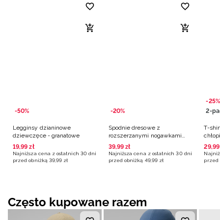
-25%
-50%
-20%
2-pa
Legginsy dzianinowe
Spodnie dresowe z
T-shir
dziewczęce - granatowe
rozszerzanymi nogawkami
chłop
dziewczęce - granatowe
19
,
99
zł
39
,
99
zł
29
,
99
Najniższa cena z ostatnich 30 dni
Najniższa cena z ostatnich 30 dni
Najniż
przed obniżką
39
,
99
zł
przed obniżką
49
,
99
zł
przed 
Często kupowane razem