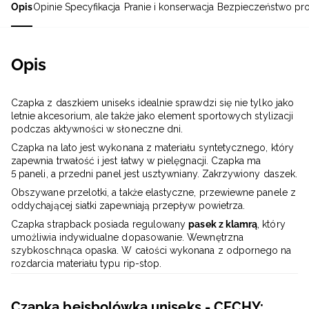
Opis
Opinie
Specyfikacja
Pranie i konserwacja
Bezpieczeństwo pr
Opis
Czapka z daszkiem uniseks idealnie sprawdzi się nie tylko jako
letnie akcesorium, ale także jako element sportowych stylizacji
podczas aktywności w słoneczne dni.
Czapka na lato jest wykonana z materiału syntetycznego, który
zapewnia trwałość i jest łatwy w pielęgnacji. Czapka ma
5
paneli, a przedni panel jest usztywniany. Zakrzywiony daszek.
Obszywane przelotki, a także elastyczne, przewiewne panele z
oddychającej siatki zapewniają przepływ powietrza.
Czapka strapback posiada regulowany
pasek z klamrą
, który
umożliwia indywidualne dopasowanie. Wewnętrzna
szybkoschnąca opaska. W całości wykonana z odpornego na
rozdarcia materiału typu rip-stop.
Czapka bejsbolówka uniseks - CECHY: