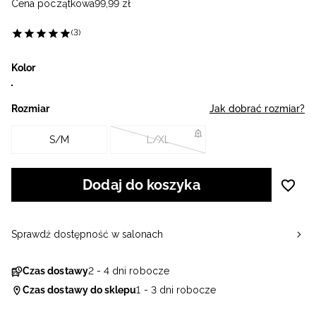
Cena początkowa
99
,
99
zł
(3)
Kolor
Rozmiar
Jak dobrać rozmiar?
S/M
L/XL
Dodaj do koszyka
Sprawdź dostępność w salonach
Czas dostawy
2 - 4 dni robocze
Czas dostawy do sklepu
1 - 3 dni robocze