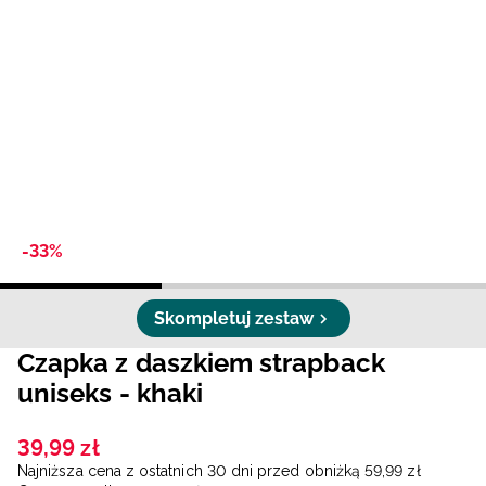
Niemiecki / EUR
Rumuński / RON
Słowacki / EUR
Ukraiński / UAH
-33%
Skompletuj zestaw
Czapka z daszkiem strapback
uniseks - khaki
39
,
99
zł
Najniższa cena z ostatnich 30 dni przed obniżką
59
,
99
zł