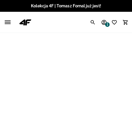
Kolekcja 4F | Tomasz Fornal już jest!
Polski / PLN
1
Angielski / EUR
Angielski / USD
Angielski / GBP
Chorwacki / EUR
Czeski / CZK
Litewski / EUR
Łotewski / EUR