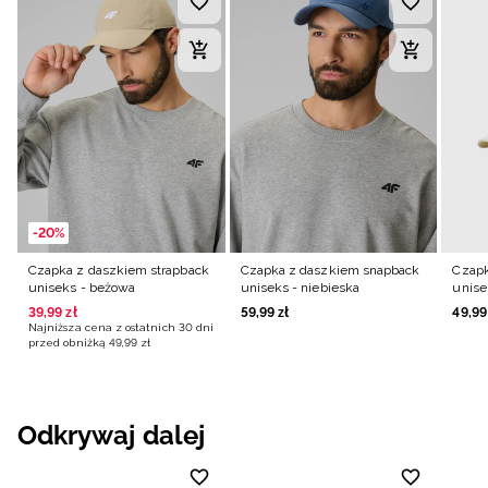
-20%
Czapka z daszkiem strapback
Czapka z daszkiem snapback
Czapk
uniseks - beżowa
uniseks - niebieska
unise
39
,
99
zł
59
,
99
zł
49
,
99
Najniższa cena z ostatnich 30 dni
przed obniżką
49
,
99
zł
Odkrywaj dalej