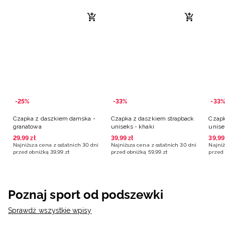
-25%
-33%
-33%
Czapka z daszkiem damska -
Czapka z daszkiem strapback
Czapk
granatowa
uniseks - khaki
unise
29
,
99
zł
39
,
99
zł
39
,
99
Najniższa cena z ostatnich 30 dni
Najniższa cena z ostatnich 30 dni
Najniż
przed obniżką
39
,
99
zł
przed obniżką
59
,
99
zł
przed 
Poznaj sport od podszewki
Sprawdź wszystkie wpisy