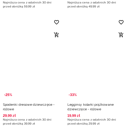
Najniższa cena z ostatnich 30 dni
Najniższa cena z ostatnich 30 dni
przed obniżką
59
,
99
zł
przed obniżką
49
,
99
zł
-25%
-33%
Spodenki dresowe dziewczęce -
Legginsy kolarki prążkowane
różowe
dziewczęce - różowe
29
,
99
zł
19
,
99
zł
Najniższa cena z ostatnich 30 dni
Najniższa cena z ostatnich 30 dni
przed obniżką
39
,
99
zł
przed obniżką
29
,
99
zł