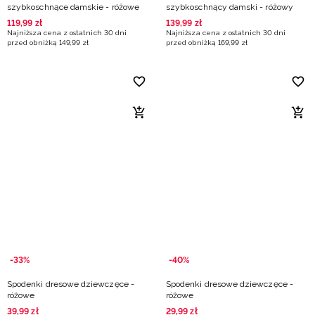
szybkoschnące damskie - różowe
szybkoschnący damski - różowy
119
,
99
zł
139
,
99
zł
Najniższa cena z ostatnich 30 dni
Najniższa cena z ostatnich 30 dni
przed obniżką
149
,
99
zł
przed obniżką
169
,
99
zł
-33%
-40%
Spodenki dresowe dziewczęce -
Spodenki dresowe dziewczęce -
różowe
różowe
39
,
99
zł
29
,
99
zł