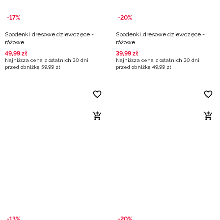
-17%
-20%
Spodenki dresowe dziewczęce -
Spodenki dresowe dziewczęce -
różowe
różowe
49
,
99
zł
39
,
99
zł
Najniższa cena z ostatnich 30 dni
Najniższa cena z ostatnich 30 dni
przed obniżką
59
,
99
zł
przed obniżką
49
,
99
zł
-13%
-20%