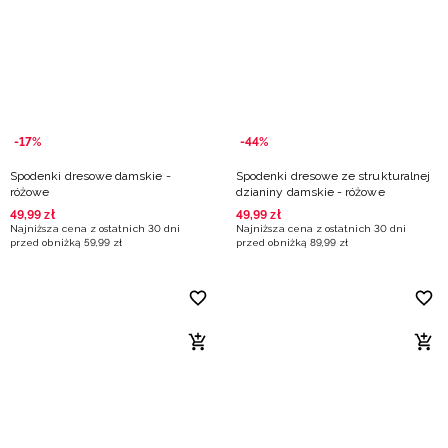
-17%
-44%
Spodenki dresowe damskie -
Spodenki dresowe ze strukturalnej
różowe
dzianiny damskie - różowe
49
,
99
zł
49
,
99
zł
Najniższa cena z ostatnich 30 dni
Najniższa cena z ostatnich 30 dni
przed obniżką
59
,
99
zł
przed obniżką
89
,
99
zł