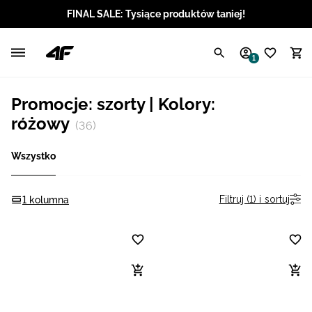
FINAL SALE: Tysiące produktów taniej!
Polski / PLN
1
Angielski / EUR
Promocje: szorty | Kolory:
Angielski / USD
różowy
(36)
Angielski / GBP
Wszystko
Chorwacki / EUR
Filtruj (1) i sortuj
1 kolumna
Czeski / CZK
Litewski / EUR
Łotewski / EUR