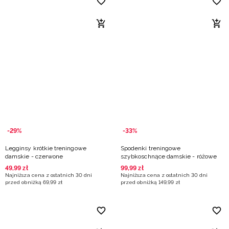
-29%
-33%
Legginsy krótkie treningowe
Spodenki treningowe
damskie - czerwone
szybkoschnące damskie - różowe
49
,
99
zł
99
,
99
zł
Najniższa cena z ostatnich 30 dni
Najniższa cena z ostatnich 30 dni
przed obniżką
69
,
99
zł
przed obniżką
149
,
99
zł