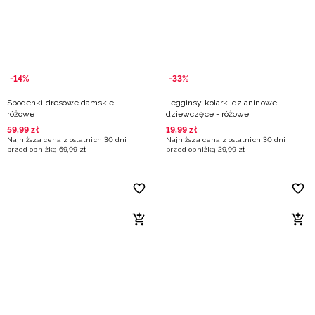
-14%
-33%
Spodenki dresowe damskie -
Legginsy kolarki dzianinowe
różowe
dziewczęce - różowe
59
,
99
zł
19
,
99
zł
Najniższa cena z ostatnich 30 dni
Najniższa cena z ostatnich 30 dni
przed obniżką
69
,
99
zł
przed obniżką
29
,
99
zł