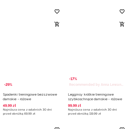
-17%
-29%
Recommended by Anna Lewandowska
Spodenki treningowe bezszwowe
Legginsy krótkie treningowe
damskie - różowe
szybkoschnące damskie - różowe
49
,
99
zł
99
,
99
zł
Najniższa cena z ostatnich 30 dni
Najniższa cena z ostatnich 30 dni
przed obniżką
69
,
99
zł
przed obniżką
119
,
99
zł