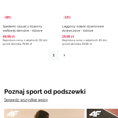
-38%
-33%
Spodenki casual z dzianiny
Legginsy kolarki dzianinowe
waflowej damskie - różowe
dziewczęce - różowe
49
,
99
zł
19
,
99
zł
Najniższa cena z ostatnich 30 dni
Najniższa cena z ostatnich 30 dni
przed obniżką
79
,
99
zł
przed obniżką
29
,
99
zł
1
Poznaj sport od podszewki
Sprawdź wszystkie wpisy