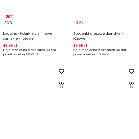
-29%
FOB
-31%
Legginsy kolarki dzianinowe
Spodenki dresowe damskie -
damskie - różowe
różowe
49
,
99
zł
89
,
99
zł
Najniższa cena z ostatnich 30 dni
Najniższa cena z ostatnich 30 dni
przed obniżką
69
,
99
zł
przed obniżką
129
,
99
zł