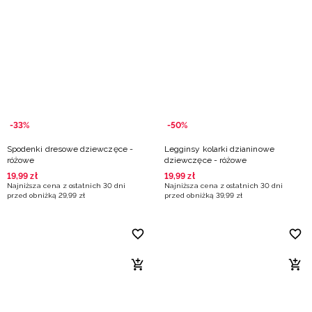
-33%
-50%
Spodenki dresowe dziewczęce -
Legginsy kolarki dzianinowe
różowe
dziewczęce - różowe
19
,
99
zł
19
,
99
zł
Najniższa cena z ostatnich 30 dni
Najniższa cena z ostatnich 30 dni
przed obniżką
29
,
99
zł
przed obniżką
39
,
99
zł