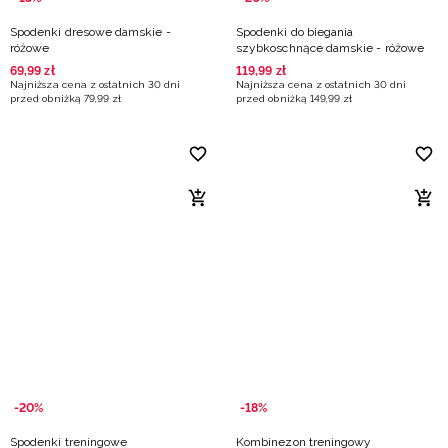
Spodenki dresowe damskie -
Spodenki do biegania
różowe
szybkoschnące damskie - różowe
69
,
99
zł
119
,
99
zł
Najniższa cena z ostatnich 30 dni
Najniższa cena z ostatnich 30 dni
przed obniżką
79
,
99
zł
przed obniżką
149
,
99
zł
-20%
-18%
Spodenki treningowe
Kombinezon treningowy