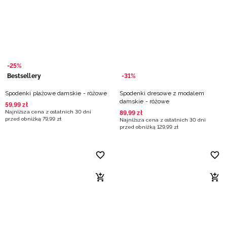
Niemiecki / EUR
Rumuński / RON
Słowacki / EUR
-25%
Bestsellery
-31%
Ukraiński / UAH
Spodenki plażowe damskie - różowe
Spodenki dresowe z modalem
damskie - różowe
59
,
99
zł
Najniższa cena z ostatnich 30 dni
89
,
99
zł
przed obniżką
79
,
99
zł
Najniższa cena z ostatnich 30 dni
przed obniżką
129
,
99
zł