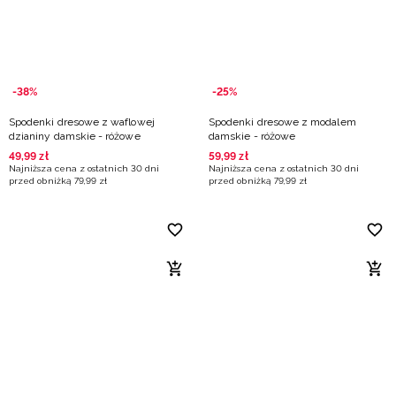
-38%
-25%
Spodenki dresowe z waflowej
Spodenki dresowe z modalem
dzianiny damskie - różowe
damskie - różowe
49
,
99
zł
59
,
99
zł
Najniższa cena z ostatnich 30 dni
Najniższa cena z ostatnich 30 dni
przed obniżką
79
,
99
zł
przed obniżką
79
,
99
zł