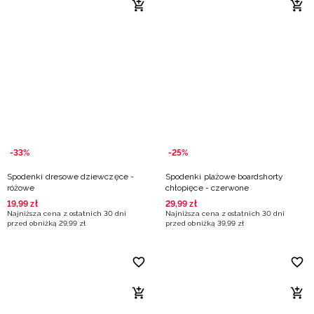
-33%
-25%
Spodenki dresowe dziewczęce -
Spodenki plażowe boardshorty
różowe
chłopięce - czerwone
19
,
99
zł
29
,
99
zł
Najniższa cena z ostatnich 30 dni
Najniższa cena z ostatnich 30 dni
przed obniżką
29
,
99
zł
przed obniżką
39
,
99
zł