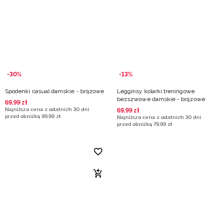
Niemiecki / EUR
Rumuński / RON
Słowacki / EUR
-30%
-13%
Ukraiński / UAH
Spodenki casual damskie - brązowe
Legginsy kolarki treningowe
bezszwowe damskie - brązowe
69
,
99
zł
Najniższa cena z ostatnich 30 dni
69
,
99
zł
przed obniżką
99
,
99
zł
Najniższa cena z ostatnich 30 dni
przed obniżką
79
,
99
zł