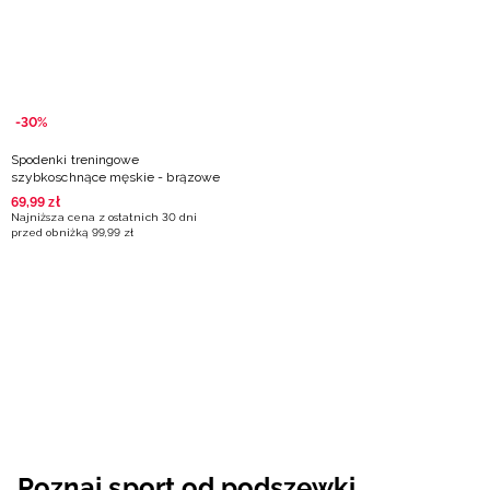
-30%
Spodenki treningowe
szybkoschnące męskie - brązowe
69
,
99
zł
Najniższa cena z ostatnich 30 dni
przed obniżką
99
,
99
zł
Poznaj sport od podszewki