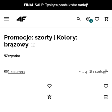
FINAL SALE: Tysiące produktów taniej!
Polski / PLN
1
Angielski / EUR
Promocje: szorty | Kolory:
Angielski / USD
brązowy
(3)
Angielski / GBP
Wszystko
Chorwacki / EUR
Filtruj (1) i sortuj
1 kolumna
Czeski / CZK
Litewski / EUR
Łotewski / EUR